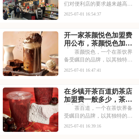
们对便利店的要求越来越高，
不仅追求商品的丰富性，更注
2025-07-01 16:54:37
重购物的便捷性和舒适性。711
正是顺应这一趋势，凭借其广
开一家茶颜悦色加盟费
泛的门店网络和丰富的商品种
类，赢得了市场的认可。每一
用公布，茶颜悦色加盟
间711店铺都
流程详解内容介绍
茶颜悦色，一个在茶饮界
备受瞩目的品牌，以其独特的
中式茶饮风格和深厚的文化底
2025-07-01 16:47:41
蕴，吸引了无数消费者。走进
茶颜悦色的店铺，那古色古香
在乡镇开茶百道奶茶店
的装修风格和温馨的氛围让人
仿佛穿越时空，感受到浓厚的
加盟费一般多少，茶百
茶文化。每一款茶饮
道加盟有什么条件吗
茶百道，一个在茶饮界备
受瞩目的品牌，以其独特的中
式茶饮风格和深厚的文化底
2025-07-01 16:39:16
蕴，吸引了无数消费者。走进