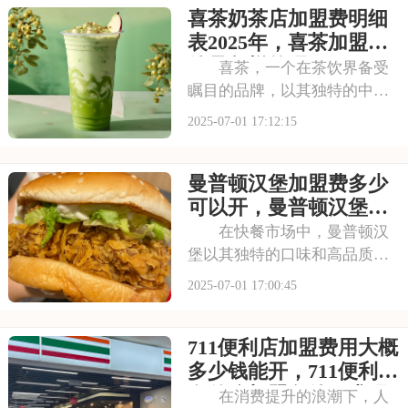
喜茶奶茶店加盟费明细
表2025年，喜茶加盟条
件是怎样的呢
喜茶，一个在茶饮界备受
瞩目的品牌，以其独特的中式
茶饮风格和深厚的文化底蕴，
2025-07-01 17:12:15
吸引了无数消费者。走进喜茶
的店铺，那古色古香的装修风
曼普顿汉堡加盟费多少
格和温馨的氛围让人仿佛穿越
时空，感受到浓厚的茶文化。
可以开，曼普顿汉堡有
每一款茶饮都选用上
什么加盟条件呀
在快餐市场中，曼普顿汉
堡以其独特的口味和高品质的
产品脱颖而出，成为众多消费
2025-07-01 17:00:45
者心目中的选择。走进曼普顿
汉堡店，那浓郁的烤肉香气扑
711便利店加盟费用大概
鼻而来，让人垂涎欲滴。每一
款汉堡都选用上等的食材，搭
多少钱能开，711便利店
配新鲜的蔬菜和秘制
有什么加盟条件要求吗
在消费提升的浪潮下，人