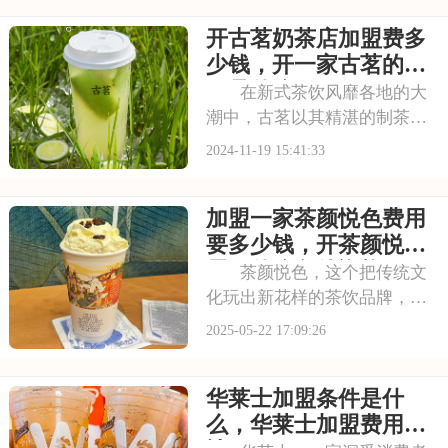
餐行业的创业者来说，了解肯
开古茗奶茶店加盟费多
德基的加盟费及加盟条件是迈
出的步。接下来，我们将为您
少钱，开一家古茗的流
揭秘肯德基加盟的详
程是什么
在新式茶饮风靡各地的大
潮中，古茗以其精湛的制茶技
艺与创新的营销理念，成功吸
2024-11-19 15:41:33
引了众多消费者的青睐。对于
渴望加盟的创业者来说，全面
加盟一家茶颜悦色费用
掌握古茗的加盟费用及具体加
盟要求，是开启茶饮创业之旅
要多少钱，开茶颜悦色
的关键所在，也是确
需要什么条件资格
茶颜悦色，这个把传统文
化玩出新花样的茶饮品牌，凭
借独特的创意和优质的产品，
2025-05-22 17:09:26
圈粉无数。它家的茶饮不仅好
喝，包装还充满了国风韵味，
华莱士加盟条件是什
吸引了很多消费者！那么，想
加盟茶颜悦色的创业者们，你
么，华莱士加盟费用详
们知道加盟费多少钱