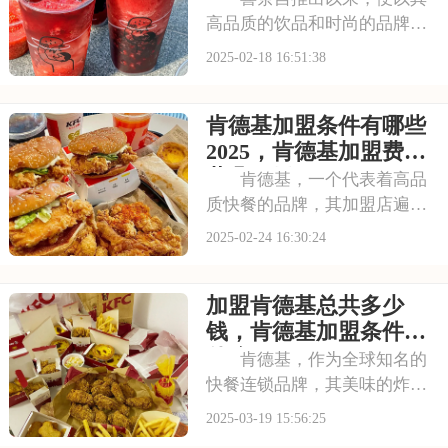
高品质的饮品和时尚的品牌形
象在市场上独树一帜，吸引了
2025-02-18 16:51:38
无数创业者的目光。如果您对
加盟喜茶感兴趣，那么首先需
肯德基加盟条件有哪些
要掌握的是其加盟费及加盟条
件。下面，我们将为您详细解
2025，肯德基加盟费一
析喜茶的加盟相关信
共几万元
肯德基，一个代表着高品
质快餐的品牌，其加盟店遍布
世界各地。不少创业者都梦想
2025-02-24 16:30:24
能够加盟肯德基，借助其强大
的品牌力量实现财富增长。本
加盟肯德基总共多少
文将为您揭示肯德基的加盟费
及加盟条件，帮助您更好地规
钱，肯德基加盟条件是
划您的加盟计划。请
什么
肯德基，作为全球知名的
快餐连锁品牌，其美味的炸鸡
和便捷的服务赢得了无数消费
2025-03-19 15:56:25
者的喜爱。对于有意向加盟快