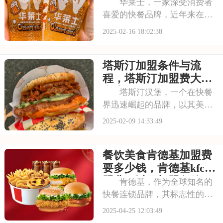
情
华莱士，一家深受消费者
喜爱的快餐品牌，近年来在我
国市场迅速扩张。许多有志于
2025-02-16 18:02:38
餐饮行业的创业者都希望加盟
华莱士，共享品牌红利。下
塔斯汀加盟条件与流
面，我们就来为大家介绍华莱
士的加盟费及加盟条件，帮助
程，塔斯汀加盟费大约
有意向的投资者更好地
多少
塔斯汀汉堡，一个在快餐
界迅速崛起的品牌，以其美味
的汉堡和良好的口碑吸引了众
2025-02-09 14:33:49
多创业者的目光。如果您正考
虑加盟塔斯汀汉堡，那么对其
餐饮美食肯德基加盟费
加盟费及加盟条件的了解是不
可或缺的。本文将为您提供塔
要多少钱，肯德基kfc加
斯汀汉堡加盟的详细
盟费用以及加盟条件
肯德基，作为全球知名的
快餐连锁品牌，其标志性的炸
鸡和薯条，早已成为无数人的
2025-04-25 12:03:49
味觉记忆。肯德基在全球范围