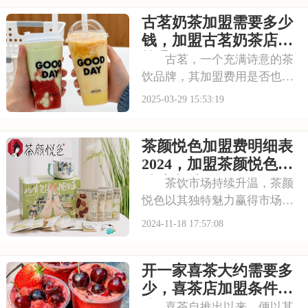
茗倡导健康、时尚的生活方
古茗奶茶加盟需要多少
式，其产品系列丰富多样，既
有传统的奶茶系列，又有创新
钱，加盟古茗奶茶店大
的水果茶、气泡水等系列
约几万元
古茗，一个充满诗意的茶
饮品牌，其加盟费用是否也如
品牌般令人心动？接下来，让
2025-03-29 15:53:19
我们一起探讨古茗加盟费用的
具体情况。以下是古茗奶茶加
茶颜悦色加盟费明细表
盟需要多少钱，加盟古茗奶茶
店大约几万元的具体分析！希
2024，加盟茶颜悦色有
望对你有所帮助~
什么条件
茶饮市场持续升温，茶颜
悦色以其独特魅力赢得市场青
睐，成为创业者关注的焦点。
2024-11-18 17:57:08
但在加盟前，了解加盟费和加
盟条件的重要性不容忽视，这
开一家喜茶大约需要多
是确保创业顺利的重要保障。
下面就是关于茶颜悦色加盟费
少，喜茶店加盟条件和
明细表2024，加
流程
喜茶自推出以来，便以其