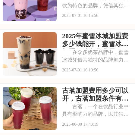
饮为特色的品牌，凭借其独特
的口感和深厚的文化底蕴，赢
2025-07-01 16:15:56
得了无数消费者的喜爱。每一
款茶饮都经过精心研发，选用
2025年蜜雪冰城加盟费
优质茶叶和新鲜食材，搭配独
特的配方，呈现出浓郁的茶香
多少钱能开，蜜雪冰城
和丰富的口感。让我
加盟条件有哪些需要了
在众多奶茶品牌中，蜜雪
解
冰城凭借其独特的品牌魅力脱
颖而出。它赢得了广大消费者
2025-07-01 16:10:56
的认可。加盟蜜雪冰城，就是
借助这一强大的品牌力量，为
古茗加盟费用多少可以
自己的店铺注入活力。品牌效
应不仅能吸引更多的顾客，还
开，古茗加盟条件有哪
能提升店铺的知名度
些内容
古茗，一个在饮品行业中
具有影响力的品牌，以其独特
的品牌理念和卓越的产品品
2025-06-30 17:43:19
质，赢得了消费者的青睐。古