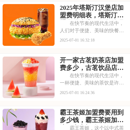
茶百道的店铺，那古色古香的
2025年塔斯汀汉堡店加
装修风格和温馨的氛围让人仿
佛穿越时空，感受到浓厚的茶
盟费明细表，塔斯汀加
文化。每一款茶饮都选
盟有什么流程及条件呢
在快节奏的现代生活中，
人们对于便捷、美味的快餐需
求日益增长。塔斯汀汉堡以其
2025-07-01 16:32:18
独特的品牌魅力和卓越的产品
品质，成为了众多创业者眼中
开一家古茗奶茶店加盟
的热门加盟项目。塔斯汀的汉
堡系列丰富多样，既有经典的
费多少，古茗饮品店加
牛肉汉堡，又有创新
盟流程详细表
在快节奏的现代生活中，
一杯便捷、美味的茶饮是许多
人日常的必需品。古茗以其独
2025-07-01 16:24:36
特的口味和高品质的产品，成
为了众多消费者心目中的选
霸王茶姬加盟费要用到
择。走进古茗的店铺，那浓郁
的茶香与清新的果香交织，让
多少钱，霸王茶姬加盟
人瞬间放松身心。那么
流程内容概览
霸王茶姬，这个以中式茶