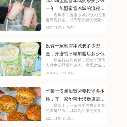
水果茶、气泡水等系列
2025加盟蜜雪冰城奶茶多少钱
一年，加盟蜜雪冰城的流程8
近年来，蜜雪冰城以惊人的速
步骤
度席卷我国，成为茶饮界的现象品
牌。其高性价比的产品策略和营销
2025-04-25 11:50:52
方式，俘获了无数消费者的心，尤
其是年轻群体。大街小巷，蜜雪冰
城的门店随处可见，排队购买的盛
况更是家常便饭。这不
投资一家蜜雪冰城要多少资
金，开蜜雪冰城加盟店多少钱
奶茶行业的兴起，反映了现代
人对生活品质的追求。蜜雪冰城以
时尚、年轻为标签，致力于打造属
2024-11-10 15:08:47
于每个人的甜蜜空间。品牌注重环
境打造，每一家门店都充满设计
感，成为拍照打卡的好去处。在这
里，品尝一杯奶茶，不仅
华莱士汉堡加盟需要投资多少
钱，开一家华莱士汉堡店需要
华莱士，一家深受消费者喜爱
多少加盟费2025
的快餐品牌，以其高品质的美食和
亲民的价格赢得了市场口碑。许多
2025-04-07 17:59:46
创业者都希望能加入华莱士的大家
庭，开创自己的事业。下面，我们