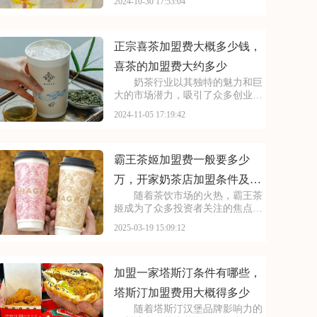
2024-10-30 17:53:04
使得奶茶品牌需要不断创新，以吸
引更多顾客。蜜雪冰城，凭借其独
特的品牌魅力和丰富的产品线，吸
引了大量忠实消费者，
正宗喜茶加盟费大概多少钱，
喜茶的加盟费大约多少
奶茶行业以其独特的魅力和巨
大的市场潜力，吸引了众多创业者
的目光。在激烈的市场竞争中，选
2024-11-05 17:19:42
择有实力的品牌加盟是赢得市场的
关键。喜茶作为新茶饮行业的知名
品牌，以其创新的产品和优质的服
务赢得了广泛的赞誉。
霸王茶姬加盟费一般要多少
万，开家奶茶店加盟条件及流
随着茶饮市场的火热，霸王茶
程
姬成为了众多投资者关注的焦点。
想要加盟这个潜力无限的品牌，首
2025-03-19 15:09:12
先需要掌握其加盟费及加盟条件。
接下来，本文将为您详细解析霸王
茶姬加盟的相关信息。请看下面是
有关于霸王茶姬加盟费
加盟一家塔斯汀条件有哪些，
塔斯汀加盟费用大概得多少
随着塔斯汀汉堡品牌影响力的