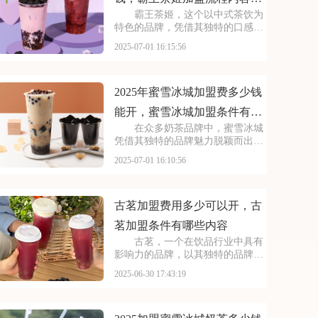
霸王茶姬，这个以中式茶饮为
览
特色的品牌，凭借其独特的口感和
深厚的文化底蕴，赢得了无数消费
2025-07-01 16:15:56
者的喜爱。每一款茶饮都经过精心
研发，选用优质茶叶和新鲜食材，
搭配独特的配方，呈现出浓郁的茶
香和丰富的口感。让我
2025年蜜雪冰城加盟费多少钱
能开，蜜雪冰城加盟条件有哪
在众多奶茶品牌中，蜜雪冰城
些需要了解
凭借其独特的品牌魅力脱颖而出。
它赢得了广大消费者的认可。加盟
2025-07-01 16:10:56
蜜雪冰城，就是借助这一强大的品
牌力量，为自己的店铺注入活力。
品牌效应不仅能吸引更多的顾客，
还能提升店铺的知名度
古茗加盟费用多少可以开，古
茗加盟条件有哪些内容
古茗，一个在饮品行业中具有
影响力的品牌，以其独特的品牌理
念和卓越的产品品质，赢得了消费
2025-06-30 17:43:19
者的青睐。古茗倡导健康、时尚的
生活方式，其产品系列丰富多样，
既有传统的奶茶系列，又有创新的