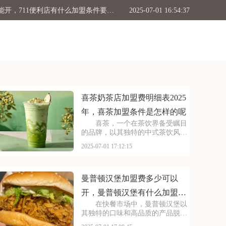
711便利店加盟费用大概多少钱能开，711便利店有什么加盟条件要求吗
2025-07-01 16:54:37
公布，茶颜悦色加盟流程详解内容介绍
2025-07-01 16:47:41
费一般多少，茶百道加盟有什么条件吗
2025-07-01 16:39:16
表2025年，喜茶加盟条件是怎样的呢
2025-07-01 17:12:15
喜茶奶茶店加盟费明细表2025
年，喜茶加盟条件是怎样的呢
喜茶，一个在茶饮界备受瞩目
的品牌，以其独特的中式茶饮风格
和深厚的文化底蕴，吸引了无数消
2025-07-01 17:12:15
费者。走进喜茶的店铺，那古色古
香的装修风格和温馨的氛围让人仿
佛穿越时空，感受到浓厚的茶文
化。每一款茶饮都选用上
曼普顿汉堡加盟费多少可以
开，曼普顿汉堡有什么加盟条
在快餐市场中，曼普顿汉堡以
件呀
其独特的口味和高品质的产品脱颖
而出，成为众多消费者心目中的选