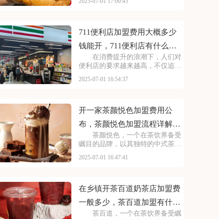
2025-07-01 17:00:45
择。走进曼普顿汉堡店，那浓郁的
烤肉香气扑鼻而来，让人垂涎欲
滴。每一款汉堡都选用上等的食
材，搭配新鲜的蔬菜和秘制
711便利店加盟费用大概多少
钱能开，711便利店有什么加
在消费提升的浪潮下，人们对
盟条件要求吗
便利店的要求越来越高，不仅追求
商品的丰富性，更注重购物的便捷
2025-07-01 16:54:37
性和舒适性。711正是顺应这一趋
势，凭借其广泛的门店网络和丰富
的商品种类，赢得了市场的认可。
每一间711店铺都
开一家茶颜悦色加盟费用公
布，茶颜悦色加盟流程详解内
茶颜悦色，一个在茶饮界备受
容介绍
瞩目的品牌，以其独特的中式茶饮
风格和深厚的文化底蕴，吸引了无
2025-07-01 16:47:41
数消费者。走进茶颜悦色的店铺，
那古色古香的装修风格和温馨的氛
围让人仿佛穿越时空，感受到浓厚
的茶文化。每一款茶饮
在乡镇开茶百道奶茶店加盟费
一般多少，茶百道加盟有什么
茶百道，一个在茶饮界备受瞩
条件吗