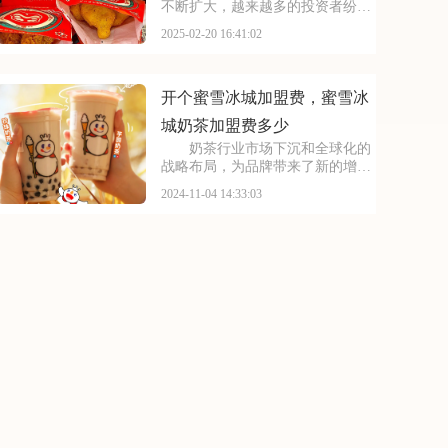
不断扩大，越来越多的投资者纷纷
关注起加盟事宜。那么，加盟塔斯
2025-02-20 16:41:02
汀汉堡需要满足哪些条件？加盟费
又是多少呢？下面，我们就来为您
揭秘塔斯汀汉堡加盟的详细情况，
让您全面了解加盟流程
开个蜜雪冰城加盟费，蜜雪冰
城奶茶加盟费多少
奶茶行业市场下沉和全球化的
战略布局，为品牌带来了新的增长
点。蜜雪冰城不仅稳步发展，还拓
2024-11-04 14:33:03
展海外市场。其全球化的视野和本
土化的运营策略，使品牌在全球范
围内赢得了良好的口碑和市场份
额。跟您聊聊关于开个蜜