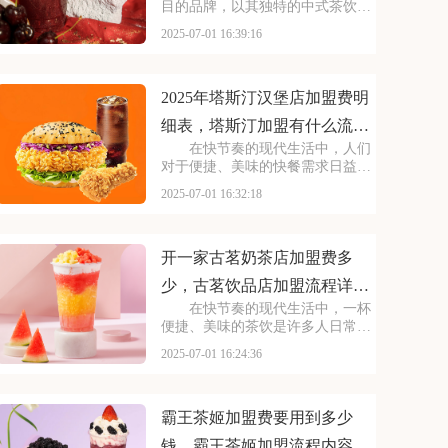
目的品牌，以其独特的中式茶饮风
格和深厚的文化底蕴，吸引了无数
2025-07-01 16:39:16
消费者。走进茶百道的店铺，那古
色古香的装修风格和温馨的氛围让
人仿佛穿越时空，感受到浓厚的茶
文化。每一款茶饮都选
2025年塔斯汀汉堡店加盟费明
细表，塔斯汀加盟有什么流程
在快节奏的现代生活中，人们
及条件呢
对于便捷、美味的快餐需求日益增
长。塔斯汀汉堡以其独特的品牌魅
2025-07-01 16:32:18
力和卓越的产品品质，成为了众多
创业者眼中的热门加盟项目。塔斯
汀的汉堡系列丰富多样，既有经典
的牛肉汉堡，又有创新
开一家古茗奶茶店加盟费多
少，古茗饮品店加盟流程详细
在快节奏的现代生活中，一杯
表
便捷、美味的茶饮是许多人日常的
必需品。古茗以其独特的口味和高
2025-07-01 16:24:36
品质的产品，成为了众多消费者心
目中的选择。走进古茗的店铺，那
浓郁的茶香与清新的果香交织，让
人瞬间放松身心。那么
霸王茶姬加盟费要用到多少
钱，霸王茶姬加盟流程内容概