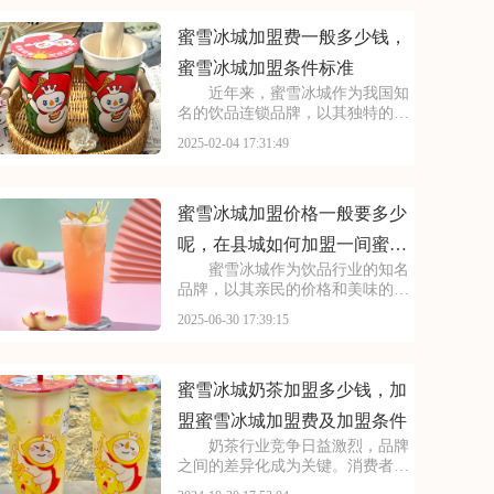
就来详细介绍一下华莱士加盟费及
加盟条件。请看下面是
蜜雪冰城加盟费一般多少钱，
蜜雪冰城加盟条件标准
近年来，蜜雪冰城作为我国知
名的饮品连锁品牌，以其独特的口
感和亲民的价格受到了广大消费者
2025-02-04 17:31:49
的喜爱。许多创业人士纷纷选择加
盟蜜雪冰城，那么，蜜雪冰城的加
盟费及加盟条件成为了他们关注的
焦点。接下来，让我们
蜜雪冰城加盟价格一般要多少
呢，在县城如何加盟一间蜜雪
蜜雪冰城作为饮品行业的知名
冰城
品牌，以其亲民的价格和美味的产
品，赢得了市场的广泛认可。无论
2025-06-30 17:39:15
是在繁华的商业街，还是在安静的
居民区，蜜雪冰城的店铺总是人来
人往。品牌不仅注重产品的品质，
还不断创新，推出新的
蜜雪冰城奶茶加盟多少钱，加
盟蜜雪冰城加盟费及加盟条件
奶茶行业竞争日益激烈，品牌
之间的差异化成为关键。消费者越
来越注重品牌形象和产品特色，这