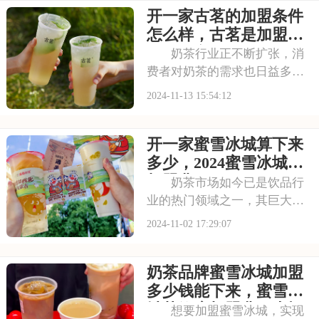
开一家古茗的加盟条件
响力的不断扩大，越来越多的
创业者开始考虑加盟这一知名
怎么样，古茗是加盟的
品牌，那么，加盟茶颜
吗开一家多少钱
奶茶行业正不断扩张，消
费者对奶茶的需求也日益多样
化。古茗，作为茶饮界的佼佼
2024-11-13 15:54:12
者，以其丰富的茶饮选择和独
特的口味风格，满足了消费者
开一家蜜雪冰城算下来
的多元需求。品牌注重茶饮的
品质与健康，确保每一杯奶茶
多少，2024蜜雪冰城的
都能让消费者喝得放
加盟费
奶茶市场如今已是饮品行
业的热门领域之一，其巨大的
市场潜力和广阔的发展前景让
2024-11-02 17:29:07
无数创业者为之疯狂。蜜雪冰
城作为知名茶饮品牌，凭借其
奶茶品牌蜜雪冰城加盟
深厚的品牌底蕴和不断创新的
产品研发，成功在市场中占据
多少钱能下来，蜜雪冰
一席之地。其亲民的
城茶饮店加盟费用大概
想要加盟蜜雪冰城，实现