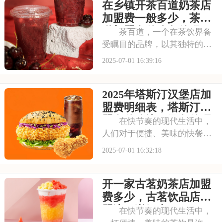
在乡镇开茶百道奶茶店
的装修风格和温馨的氛围让人
仿佛穿越时空，感受到浓厚的
加盟费一般多少，茶百
茶文化。每一款茶饮
道加盟有什么条件吗
茶百道，一个在茶饮界备
受瞩目的品牌，以其独特的中
式茶饮风格和深厚的文化底
2025-07-01 16:39:16
蕴，吸引了无数消费者。走进
茶百道的店铺，那古色古香的
2025年塔斯汀汉堡店加
装修风格和温馨的氛围让人仿
佛穿越时空，感受到浓厚的茶
盟费明细表，塔斯汀加
文化。每一款茶饮都选
盟有什么流程及条件呢
在快节奏的现代生活中，
人们对于便捷、美味的快餐需
求日益增长。塔斯汀汉堡以其
2025-07-01 16:32:18
独特的品牌魅力和卓越的产品
品质，成为了众多创业者眼中
开一家古茗奶茶店加盟
的热门加盟项目。塔斯汀的汉
堡系列丰富多样，既有经典的
费多少，古茗饮品店加
牛肉汉堡，又有创新
盟流程详细表
在快节奏的现代生活中，