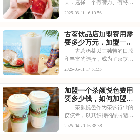
天，选择一个有潜力、有特色
的品牌至关重要。加盟奈雪的
2025-03-11 16:10:56
茶，你将踏入一个充满机遇与
挑战的新世界，与奈雪的茶一
古茗饮品店加盟费用需
起共创茶饮事业的辉煌成就。
本文将为你揭秘奈雪的茶加盟
要多少万元，加盟一家
费用一共要多少钱，
古茗大约需要哪些流程
古茗奶茶以其独特的口感
和丰富的选择，成为了茶饮市
场中的热门品牌。无论是年轻
2025-06-11 17:31:33
人还是上班族，都对古茗的饮
品赞不绝口。对于有创业想法
加盟一个茶颜悦色费用
的人来说，加盟古茗无疑是一
个吸引力的选择。古茗不仅拥
要多少钱，如何加盟茶
有强大的品牌影响力
颜悦色需要多少钱
茶颜悦色作为茶饮行业的
佼佼者，以其独特的品牌魅
力、精致的茶饮产品和贴心的
2025-04-20 16:38:38
服务，持续吸引着众多消费者
的目光。随着茶颜悦色品牌影