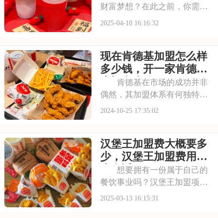
是多少
财富梦想？在此之前，你需要
详细了解蜜雪冰城的加盟费及
2025-04-10 16:16:32
加盟条件。本文将为你一一揭
晓，助你顺利踏上创业之路。
现在肯德基加盟怎么样
请看下面是有关于奶茶品牌蜜
雪冰城加盟多少钱能下来，蜜
多少钱，开一家肯德基
雪冰城茶饮店加盟费
大概多少钱
肯德基在市场的成功并非
偶然，其加盟体系有何独特之
处？本文将探讨肯德基加盟的
2024-10-25 17:35:02
经营管理之道，为投资者提供
参考。以下是为您细致梳理的
汉堡王加盟费大概要多
现在肯德基加盟怎么样多少
钱，开一家肯德基大概多少钱
少，汉堡王加盟费用多
分析，希望能为您的创
少合适
想要拥有一份属于自己的
餐饮事业吗？汉堡王加盟项目
为您提供了实现梦想的舞台。
2025-03-13 16:15:31
汉堡王拥有成熟的运营模式、