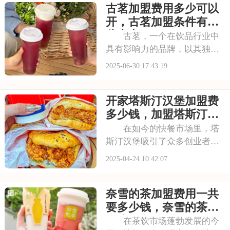
古茗加盟费用多少可以
自己的店铺注入活力。品牌效
应不仅能吸引更多的顾客，还
开，古茗加盟条件有哪
能提升店铺的知名度
些内容
古茗，一个在饮品行业中
具有影响力的品牌，以其独特
的品牌理念和卓越的产品品
2025-06-30 17:43:19
质，赢得了消费者的青睐。古
茗倡导健康、时尚的生活方
开家塔斯汀汉堡加盟费
式，其产品系列丰富多样，既
有传统的奶茶系列，又有创新
多少钱，加盟塔斯汀国
的水果茶、气泡水等系列
风汉堡多少钱
在如今的快餐市场里，塔
斯汀汉堡吸引了众多创业者的
目光，成了大家眼中的热门之
2025-04-24 10:42:07
选。对于那些怀揣餐饮创业梦
想的有志之士来说，塔斯汀无
奈雪的茶加盟费用一共
疑是一个充满吸引力的加盟好
项目。开家塔斯汀汉堡加盟费
要多少钱，奈雪的茶加
多少钱，加盟塔斯汀
盟流程及费用
在茶饮市场蓬勃发展的今