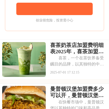
创业很危险，投资需小心
喜茶奶茶店加盟费明细
表2025年，喜茶加盟条
件是怎样的呢
喜茶，一个在茶饮界备受
瞩目的品牌，以其独特的中式
茶饮风格和深厚的文化底蕴，
2025-07-01 17:12:15
吸引了无数消费者。走进喜茶
的店铺，那古色古香的装修风
曼普顿汉堡加盟费多少
格和温馨的氛围让人仿佛穿越
时空，感受到浓厚的茶文化。
可以开，曼普顿汉堡有
每一款茶饮都选用上
什么加盟条件呀
在快餐市场中，曼普顿汉
堡以其独特的口味和高品质的