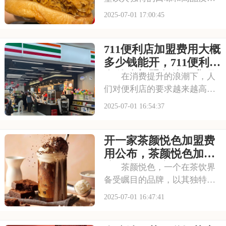
产品脱颖而出，成为众多消费
2025-07-01 17:00:45
者心目中的选择。走进曼普顿
汉堡店，那浓郁的烤肉香气扑
711便利店加盟费用大概
鼻而来，让人垂涎欲滴。每一
款汉堡都选用上等的食材，搭
多少钱能开，711便利店
配新鲜的蔬菜和秘制
有什么加盟条件要求吗
在消费提升的浪潮下，人
们对便利店的要求越来越高，
不仅追求商品的丰富性，更注
2025-07-01 16:54:37
重购物的便捷性和舒适性。711
正是顺应这一趋势，凭借其广
开一家茶颜悦色加盟费
泛的门店网络和丰富的商品种
类，赢得了市场的认可。每一
用公布，茶颜悦色加盟
间711店铺都
流程详解内容介绍
茶颜悦色，一个在茶饮界
备受瞩目的品牌，以其独特的
中式茶饮风格和深厚的文化底
2025-07-01 16:47:41
蕴，吸引了无数消费者。走进
茶颜悦色的店铺，那古色古香