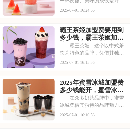
一杯便捷、美味的茶饮是许多
人日常的必需品。古茗以其独
2025-07-01 16:24:36
特的口味和高品质的产品，成
为了众多消费者心目中的选
霸王茶姬加盟费要用到
择。走进古茗的店铺，那浓郁
的茶香与清新的果香交织，让
多少钱，霸王茶姬加盟
人瞬间放松身心。那么
流程内容概览
霸王茶姬，这个以中式茶
饮为特色的品牌，凭借其独特
的口感和深厚的文化底蕴，赢
2025-07-01 16:15:56
得了无数消费者的喜爱。每一
款茶饮都经过精心研发，选用
2025年蜜雪冰城加盟费
优质茶叶和新鲜食材，搭配独
特的配方，呈现出浓郁的茶香
多少钱能开，蜜雪冰城
和丰富的口感。让我
加盟条件有哪些需要了
在众多奶茶品牌中，蜜雪
解
冰城凭借其独特的品牌魅力脱
颖而出。它赢得了广大消费者
2025-07-01 16:10:56
的认可。加盟蜜雪冰城，就是
借助这一强大的品牌力量，为