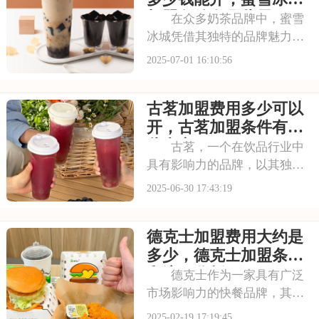
和丰富的口感。让我
加盟条件有哪些需要了
在众多奶茶品牌中，蜜雪
解
冰城凭借其独特的品牌魅力脱
颖而出。它赢得了广大消费者
2025-07-01 16:10:56
的认可。加盟蜜雪冰城，就是
借助这一强大的品牌力量，为
古茗加盟费用多少可以
自己的店铺注入活力。品牌效
应不仅能吸引更多的顾客，还
开，古茗加盟条件有哪
能提升店铺的知名度
些内容
古茗，一个在饮品行业中
具有影响力的品牌，以其独特
的品牌理念和卓越的产品品
2025-06-30 17:43:19
质，赢得了消费者的青睐。古
茗倡导健康、时尚的生活方
德克士加盟费用大约是
式，其产品系列丰富多样，既
有传统的奶茶系列，又有创新
多少，德克士加盟条件
的水果茶、气泡水等系列
和流程分析
德克士作为一家具有广泛
市场影响力的快餐品牌，其加
盟事业一直备受关注。许多有
2025-02-19 17:19:45