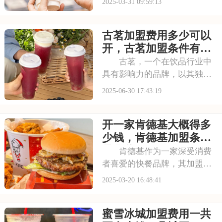
2025-03-31 09:59:13
费用，往往是创业者最关心的
问题。下面，我们就来详细了
古茗加盟费用多少可以
解一下开一家茶颜悦色加盟店
几万元，茶颜悦色加盟条件和
开，古茗加盟条件有哪
流程。 开一家茶
些内容
古茗，一个在饮品行业中
具有影响力的品牌，以其独特
的品牌理念和卓越的产品品
2025-06-30 17:43:19
质，赢得了消费者的青睐。古
茗倡导健康、时尚的生活方
开一家肯德基大概得多
式，其产品系列丰富多样，既
有传统的奶茶系列，又有创新
少钱，肯德基加盟条件
的水果茶、气泡水等系列
是哪些2025
肯德基作为一家深受消费
者喜爱的快餐品牌，其加盟事
业也备受关注。许多有意向加
2025-03-20 16:48:41
盟的朋友都对肯德基的加盟费
及加盟条件充满好奇。为了帮
蜜雪冰城加盟费用一共
助您更好地了解这一加盟机