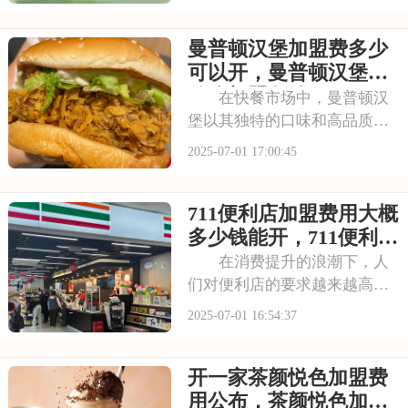
吸引了无数消费者。走进喜茶
的店铺，那古色古香的装修风
曼普顿汉堡加盟费多少
格和温馨的氛围让人仿佛穿越
时空，感受到浓厚的茶文化。
可以开，曼普顿汉堡有
每一款茶饮都选用上
什么加盟条件呀
在快餐市场中，曼普顿汉
堡以其独特的口味和高品质的
产品脱颖而出，成为众多消费
2025-07-01 17:00:45
者心目中的选择。走进曼普顿
汉堡店，那浓郁的烤肉香气扑
711便利店加盟费用大概
鼻而来，让人垂涎欲滴。每一
款汉堡都选用上等的食材，搭
多少钱能开，711便利店
配新鲜的蔬菜和秘制
有什么加盟条件要求吗
在消费提升的浪潮下，人
们对便利店的要求越来越高，
不仅追求商品的丰富性，更注
2025-07-01 16:54:37
重购物的便捷性和舒适性。711
正是顺应这一趋势，凭借其广
开一家茶颜悦色加盟费
泛的门店网络和丰富的商品种
类，赢得了市场的认可。每一
用公布，茶颜悦色加盟