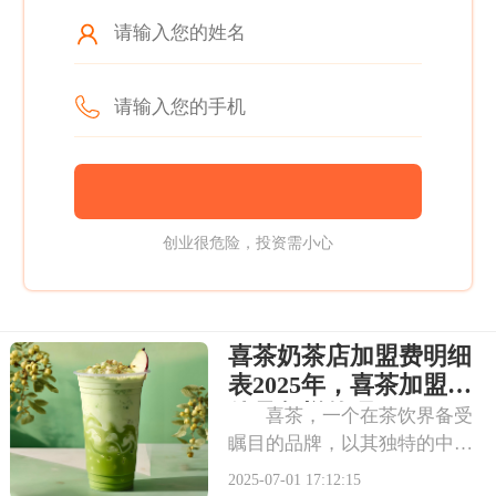
创业很危险，投资需小心
喜茶奶茶店加盟费明细
表2025年，喜茶加盟条
件是怎样的呢
喜茶，一个在茶饮界备受
瞩目的品牌，以其独特的中式
茶饮风格和深厚的文化底蕴，
2025-07-01 17:12:15