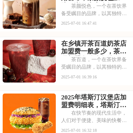
间711店铺都
流程详解内容介绍
茶颜悦色，一个在茶饮界
备受瞩目的品牌，以其独特的
中式茶饮风格和深厚的文化底
2025-07-01 16:47:41
蕴，吸引了无数消费者。走进
茶颜悦色的店铺，那古色古香
在乡镇开茶百道奶茶店
的装修风格和温馨的氛围让人
仿佛穿越时空，感受到浓厚的
加盟费一般多少，茶百
茶文化。每一款茶饮
道加盟有什么条件吗
茶百道，一个在茶饮界备
受瞩目的品牌，以其独特的中
式茶饮风格和深厚的文化底
2025-07-01 16:39:16
蕴，吸引了无数消费者。走进
茶百道的店铺，那古色古香的
2025年塔斯汀汉堡店加
装修风格和温馨的氛围让人仿
佛穿越时空，感受到浓厚的茶
盟费明细表，塔斯汀加
文化。每一款茶饮都选
盟有什么流程及条件呢
在快节奏的现代生活中，
人们对于便捷、美味的快餐需
求日益增长。塔斯汀汉堡以其
2025-07-01 16:32:18