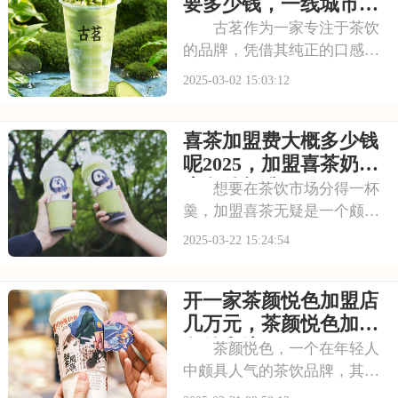
要多少钱，霸王茶姬加盟多少
要多少钱，一线城市古
钱左右的一些信息吧
茗奶茶加盟费用
古茗作为一家专注于茶饮
的品牌，凭借其纯正的口感和
不断创新的产品线，在茶饮市
2025-03-02 15:03:12
场占据了一席之地。面对日益
激烈的市场竞争，古茗依然保
喜茶加盟费大概多少钱
持着良好的发展势头。接下
来，让我们来了解一下古茗的
呢2025，加盟喜茶奶茶
加盟费用情况。下面请
店条件标准
想要在茶饮市场分得一杯
羹，加盟喜茶无疑是一个颇具
吸引力的选择。但在正式迈出
2025-03-22 15:24:54
加盟步伐之前，了解喜茶的加
盟费及加盟条件是至关重要
开一家茶颜悦色加盟店
的。以下内容将为您揭开喜茶
加盟的神秘面纱。请看下面是
几万元，茶颜悦色加盟
有关于喜茶加盟费大概
条件和流程
茶颜悦色，一个在年轻人
中颇具人气的茶饮品牌，其加
盟信息备受关注。尤其是加盟