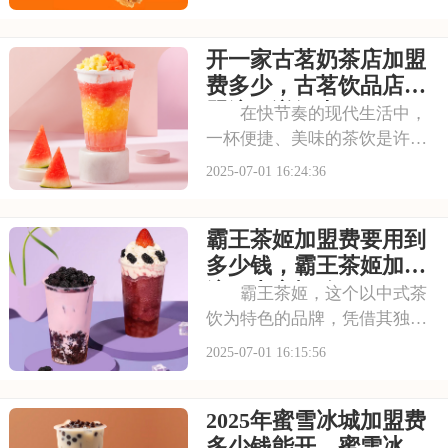
独特的品牌魅力和卓越的产品
品质，成为了众多创业者眼中
开一家古茗奶茶店加盟
的热门加盟项目。塔斯汀的汉
堡系列丰富多样，既有经典的
费多少，古茗饮品店加
牛肉汉堡，又有创新
盟流程详细表
在快节奏的现代生活中，
一杯便捷、美味的茶饮是许多
人日常的必需品。古茗以其独
2025-07-01 16:24:36
特的口味和高品质的产品，成
为了众多消费者心目中的选
霸王茶姬加盟费要用到
择。走进古茗的店铺，那浓郁
的茶香与清新的果香交织，让
多少钱，霸王茶姬加盟
人瞬间放松身心。那么
流程内容概览
霸王茶姬，这个以中式茶
饮为特色的品牌，凭借其独特
的口感和深厚的文化底蕴，赢
2025-07-01 16:15:56
得了无数消费者的喜爱。每一
款茶饮都经过精心研发，选用
2025年蜜雪冰城加盟费
优质茶叶和新鲜食材，搭配独
特的配方，呈现出浓郁的茶香
多少钱能开，蜜雪冰城