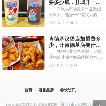
会，以下内容将为您详细介绍
要多少钱，县城开一家
肯德基加盟的相关事宜
蜜雪冰城多少钱
在饮品市场竞争日益激烈
的今天，选择一个有实力的品
牌加盟无疑能为你赢得更多优
2025-03-15 15:50:01
势。蜜雪冰城，作为行业内的
佼佼者，以其独特的品牌魅力
肯德基汉堡店加盟费多
和强大的市场影响力吸引了无
数创业者的目光。本文将为你
少，开肯德基店要什么
揭秘蜜雪冰城加盟费
条件
餐饮行业竞争激烈，肯德
基凭借其强大的品牌影响力和
成熟的运营模式，成为创业者
2024-11-15 17:19:24
竞相加盟的热门选择。对于有
意加盟的创业者而言，加盟费
用不仅是初期投入的关键，更
是评估品牌实力与长期合作潜
首页
项目品牌
餐饮资讯
力的重要参考。各位
陕ICP备2023005919号
Copyright©2023-2024 冰激凌餐饮网