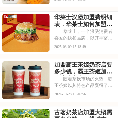
意向加盟的朋友都对德克士的
加盟费及加盟条件充满好奇。
华莱士汉堡加盟费明细
在此，我们将为您详细解析德
克士加盟的相关信息，帮助您
表，华莱士如何加盟
更好地规划创业计划
2025
华莱士，一个深受消费者
喜爱的快餐品牌，以其丰富的
产品线、实惠的价格和亲切的
2025-03-09 15:18:49
服务，赢得了广泛的赞誉。无
论是汉堡、炸鸡还是薯条，华
加盟霸王茶姬奶茶店要
莱士的美食都非常受人欢迎。
那么，想要开设一家华莱士快
多少钱，霸王茶姬加盟
餐店，加盟费用是多
多少钱左右
随着茶饮市场的火热，霸
王茶姬以其特色产品赢得了一
席之地。本文将客观分析霸王
2024-10-28 15:46:56
茶姬加盟的优势和挑战，为有
意向的投资者提供参考。跟您
古茗奶茶店加盟大概需
聊聊关于加盟霸王茶姬奶茶店