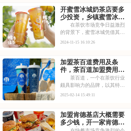
创业者来说，了解其加盟费用
开蜜雪冰城奶茶店要多
是创业的关键。下面就来看看
开个塔斯汀店要多少钱，塔斯
少投资，乡镇蜜雪冰城
汀加盟费及加盟条件的
加盟条件和费用
在茶饮市场竞争日益激烈
的背景下，蜜雪冰城凭借其独
特的品牌魅力和优质的产品脱
2024-11-15 16:10:26
颖而出。对于渴望在茶饮行业
创业的投资者而言，蜜雪冰城
加盟茶百道费用及条
无疑是一个值得考虑的加盟对
象。本文将深入探讨蜜雪冰城
件，茶百道加盟费用几
加盟费用的具体情况
万元
茶百道，一个在茶饮行业
颇具影响力的品牌，以其特色
的饮品和优质的服务赢得了广
2025-02-14 15:49:11
泛好评。许多创业者都对加盟
茶百道表现出浓厚兴趣，但在
加盟肯德基店大概需要
此之前，了解茶百道的加盟费
及加盟条件是关键。本文将为
多少钱，开一家肯德基
您揭秘茶百道的加盟
要多少钱
在快餐市场竞争激烈的今