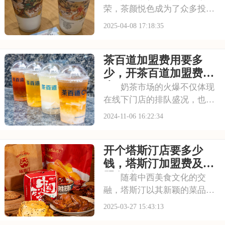
荣，茶颜悦色成为了众多投资
者关注的焦点。本文将为您详
2025-04-08 17:18:35
细介绍茶颜悦色的加盟费及加
盟条件，帮助您更好地评估这
茶百道加盟费用要多
一投资项目。请看下面是有关
于现在加盟茶颜悦色品牌店要
少，开茶百道加盟费多
多少钱，县城茶颜悦色
少
奶茶市场的火爆不仅体现
在线下门店的排队盛况，也体
现在线上销售的不断增长。茶
2024-11-06 16:22:34
百道紧跟市场趋势，通过线上
销售和外卖平台拓展销售渠
开个塔斯汀店要多少
道，提高运营效率。茶百道注
重品牌塑造和营销策略，建立
钱，塔斯汀加盟费及加
了较高的市场认可度，
盟条件
随着中西美食文化的交
融，塔斯汀以其新颖的菜品和
独特的品牌形象赢得了市场的
2025-03-27 15:43:13
认可。对于有意加盟塔斯汀的