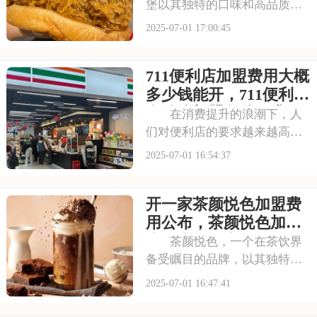
堡以其独特的口味和高品质的
产品脱颖而出，成为众多消费
2025-07-01 17:00:45
者心目中的选择。走进曼普顿
汉堡店，那浓郁的烤肉香气扑
711便利店加盟费用大概
鼻而来，让人垂涎欲滴。每一
款汉堡都选用上等的食材，搭
多少钱能开，711便利店
配新鲜的蔬菜和秘制
有什么加盟条件要求吗
在消费提升的浪潮下，人
们对便利店的要求越来越高，
不仅追求商品的丰富性，更注
2025-07-01 16:54:37
重购物的便捷性和舒适性。711
正是顺应这一趋势，凭借其广
开一家茶颜悦色加盟费
泛的门店网络和丰富的商品种
类，赢得了市场的认可。每一
用公布，茶颜悦色加盟
间711店铺都
流程详解内容介绍
茶颜悦色，一个在茶饮界
备受瞩目的品牌，以其独特的
中式茶饮风格和深厚的文化底
2025-07-01 16:47:41
蕴，吸引了无数消费者。走进
茶颜悦色的店铺，那古色古香