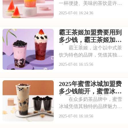
一杯便捷、美味的茶饮是许多
人日常的必需品。古茗以其独
2025-07-01 16:24:36
特的口味和高品质的产品，成
为了众多消费者心目中的选
霸王茶姬加盟费要用到
择。走进古茗的店铺，那浓郁
的茶香与清新的果香交织，让
多少钱，霸王茶姬加盟
人瞬间放松身心。那么
流程内容概览
霸王茶姬，这个以中式茶
饮为特色的品牌，凭借其独特
的口感和深厚的文化底蕴，赢
2025-07-01 16:15:56
得了无数消费者的喜爱。每一
款茶饮都经过精心研发，选用
2025年蜜雪冰城加盟费
优质茶叶和新鲜食材，搭配独
特的配方，呈现出浓郁的茶香
多少钱能开，蜜雪冰城
和丰富的口感。让我
加盟条件有哪些需要了
在众多奶茶品牌中，蜜雪
解
冰城凭借其独特的品牌魅力脱
颖而出。它赢得了广大消费者
2025-07-01 16:10:56
的认可。加盟蜜雪冰城，就是
借助这一强大的品牌力量，为