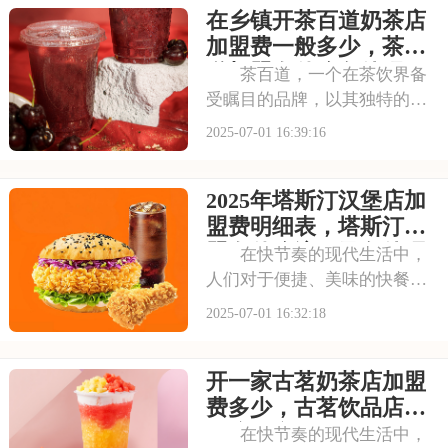
在乡镇开茶百道奶茶店
的装修风格和温馨的氛围让人
仿佛穿越时空，感受到浓厚的
加盟费一般多少，茶百
茶文化。每一款茶饮
道加盟有什么条件吗
茶百道，一个在茶饮界备
受瞩目的品牌，以其独特的中
式茶饮风格和深厚的文化底
2025-07-01 16:39:16
蕴，吸引了无数消费者。走进
茶百道的店铺，那古色古香的
2025年塔斯汀汉堡店加
装修风格和温馨的氛围让人仿
佛穿越时空，感受到浓厚的茶
盟费明细表，塔斯汀加
文化。每一款茶饮都选
盟有什么流程及条件呢
在快节奏的现代生活中，
人们对于便捷、美味的快餐需
求日益增长。塔斯汀汉堡以其
2025-07-01 16:32:18
独特的品牌魅力和卓越的产品
品质，成为了众多创业者眼中
开一家古茗奶茶店加盟
的热门加盟项目。塔斯汀的汉
堡系列丰富多样，既有经典的
费多少，古茗饮品店加
牛肉汉堡，又有创新
盟流程详细表
在快节奏的现代生活中，