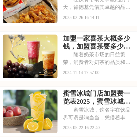
天，肯德基凭借其卓越的品牌
影响力和广泛的市场认可，始
2025-02-26 16:14:11
终保持着领先地位。加盟肯德
基，你将能够借助品牌的力
加盟一家喜茶大概多少
量，吸引更多顾客光顾你的店
铺。本文将为你详细介绍加盟
钱，加盟喜茶要多少钱
肯德基店大概需要多少
有什么条件
随着奶茶市场的日益繁
荣，消费者对奶茶的品质和口
感要求也越来越高。喜茶，作
2024-11-14 17:57:00
为奶茶行业的佼佼者，以其精
湛的制茶工艺和严格的质量控
蜜雪冰城门店加盟费一
制，赢得了消费者的信赖。加
盟喜茶，意味着能够紧跟市场
览表2025，蜜雪冰城店
趋势，享受品牌带来的
现在加盟费大概多少钱
蜜雪冰城，这名字在饮品
界可谓是响当当，凭借着丰富
的产品、实惠的价格和独特的
2025-05-22 16:22:40
口味，圈粉无数。现在啊，不