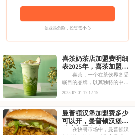
创业很危险，投资需小心
喜茶奶茶店加盟费明细
表2025年，喜茶加盟条
件是怎样的呢
喜茶，一个在茶饮界备受
瞩目的品牌，以其独特的中式
茶饮风格和深厚的文化底蕴，
2025-07-01 17:12:15
吸引了无数消费者。走进喜茶
的店铺，那古色古香的装修风
曼普顿汉堡加盟费多少
格和温馨的氛围让人仿佛穿越
时空，感受到浓厚的茶文化。
可以开，曼普顿汉堡有
每一款茶饮都选用上
什么加盟条件呀
在快餐市场中，曼普顿汉