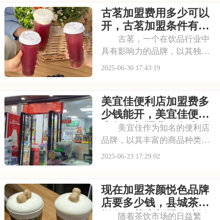
古茗加盟费用多少可以
自己的店铺注入活力。品牌效
应不仅能吸引更多的顾客，还
开，古茗加盟条件有哪
能提升店铺的知名度
些内容
古茗，一个在饮品行业中
具有影响力的品牌，以其独特
的品牌理念和卓越的产品品
2025-06-30 17:43:19
质，赢得了消费者的青睐。古
茗倡导健康、时尚的生活方
美宜佳便利店加盟费多
式，其产品系列丰富多样，既
有传统的奶茶系列，又有创新
少钱能开，美宜佳便利
的水果茶、气泡水等系列
店怎么加盟费用多少呢
美宜佳作为知名的便利店
品牌，以其丰富的商品种类和
便捷的服务，深受消费者喜
2025-06-23 17:29:02
爱。无论是日常用品、食品饮
料，还是应急商品，美宜佳都
现在加盟茶颜悦色品牌
能满足消费者的多样化需求。
美宜佳的门店遍布-各大城市，
店要多少钱，县城茶颜
其品牌影响力和市场
悦色奶茶店加盟多少钱
随着茶饮市场的日益繁