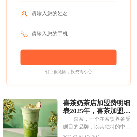
创业很危险，投资需小心
喜茶奶茶店加盟费明细
表2025年，喜茶加盟条
件是怎样的呢
喜茶，一个在茶饮界备受
瞩目的品牌，以其独特的中式
茶饮风格和深厚的文化底蕴，
2025-07-01 17:12:15