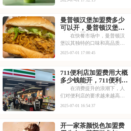
吸引了无数消费者。走进喜茶
的店铺，那古色古香的装修风
曼普顿汉堡加盟费多少
格和温馨的氛围让人仿佛穿越
时空，感受到浓厚的茶文化。
可以开，曼普顿汉堡有
每一款茶饮都选用上
什么加盟条件呀
在快餐市场中，曼普顿汉
堡以其独特的口味和高品质的
产品脱颖而出，成为众多消费
2025-07-01 17:00:45
者心目中的选择。走进曼普顿
汉堡店，那浓郁的烤肉香气扑
711便利店加盟费用大概
鼻而来，让人垂涎欲滴。每一
款汉堡都选用上等的食材，搭
多少钱能开，711便利店
配新鲜的蔬菜和秘制
有什么加盟条件要求吗
在消费提升的浪潮下，人
们对便利店的要求越来越高，
不仅追求商品的丰富性，更注
2025-07-01 16:54:37
重购物的便捷性和舒适性。711
正是顺应这一趋势，凭借其广
开一家茶颜悦色加盟费
泛的门店网络和丰富的商品种