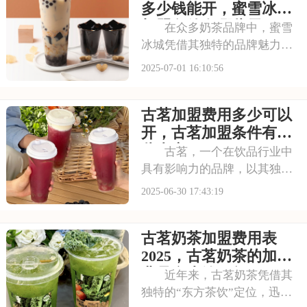
特的配方，呈现出浓郁的茶香
多少钱能开，蜜雪冰城
和丰富的口感。让我
加盟条件有哪些需要了
在众多奶茶品牌中，蜜雪
解
冰城凭借其独特的品牌魅力脱
颖而出。它赢得了广大消费者
2025-07-01 16:10:56
的认可。加盟蜜雪冰城，就是
借助这一强大的品牌力量，为
古茗加盟费用多少可以
自己的店铺注入活力。品牌效
应不仅能吸引更多的顾客，还
开，古茗加盟条件有哪
能提升店铺的知名度
些内容
古茗，一个在饮品行业中
具有影响力的品牌，以其独特
的品牌理念和卓越的产品品
2025-06-30 17:43:19
质，赢得了消费者的青睐。古
茗倡导健康、时尚的生活方
古茗奶茶加盟费用表
式，其产品系列丰富多样，既
有传统的奶茶系列，又有创新
2025，古茗奶茶的加盟
的水果茶、气泡水等系列
费是多少钱一年
近年来，古茗奶茶凭借其
独特的“东方茶饮”定位，迅速