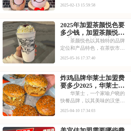
和温馨的店铺氛围赢得了消费
2025-02-13 15:59:58
者的喜爱。不少有志之士纷纷
咨询蜜雪冰城加盟的相关事
2025年加盟茶颜悦色要
宜，其中包括加盟费和加盟条
件。下面，我们就来揭开蜜雪
多少钱，加盟茶颜悦色
冰城加盟的神秘面纱。
奶茶的条件和要求
茶颜悦色以其独特的品牌
定位和产品特色，在茶饮市场
中独树一帜。其“中式新茶
2025-05-16 17:37:40
饮”的定位，将传统茶文化与现
代年轻人的喜好相结合，打造
炸鸡品牌华莱士加盟费
出既有文化内涵又符合当下潮
流的茶饮产品。加盟茶颜悦
要多少2025，华莱士汉
色，对于想要在茶饮行
堡店加盟费用明细表
华莱士，一个家喻户晓的
快餐品牌，以其美味的汉堡和
便捷的服务赢得了广大消费者
2025-04-10 17:34:03
的青睐。如果您正考虑加盟华
莱士，那么掌握其加盟费及加
美宜佳加盟需要哪些费
盟条件是至关重要的。下面，