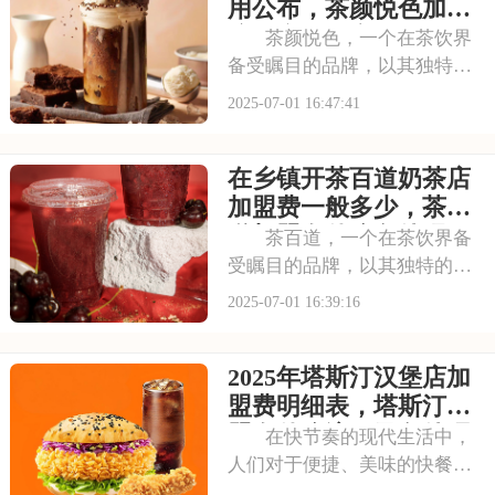
类，赢得了市场的认可。每一
用公布，茶颜悦色加盟
间711店铺都
流程详解内容介绍
茶颜悦色，一个在茶饮界
备受瞩目的品牌，以其独特的
中式茶饮风格和深厚的文化底
2025-07-01 16:47:41
蕴，吸引了无数消费者。走进
茶颜悦色的店铺，那古色古香
在乡镇开茶百道奶茶店
的装修风格和温馨的氛围让人
仿佛穿越时空，感受到浓厚的
加盟费一般多少，茶百
茶文化。每一款茶饮
道加盟有什么条件吗
茶百道，一个在茶饮界备
受瞩目的品牌，以其独特的中
式茶饮风格和深厚的文化底
2025-07-01 16:39:16
蕴，吸引了无数消费者。走进
茶百道的店铺，那古色古香的
2025年塔斯汀汉堡店加
装修风格和温馨的氛围让人仿
佛穿越时空，感受到浓厚的茶
盟费明细表，塔斯汀加
文化。每一款茶饮都选
盟有什么流程及条件呢
在快节奏的现代生活中，
人们对于便捷、美味的快餐需
求日益增长。塔斯汀汉堡以其