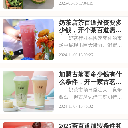
占领市场，成为消费者心目中
2025-05-16 17:04:19
的品质之选。精选的茶叶、新
鲜的奶源，以及严格的制作工
奶茶店茶百道投资要多
艺，确保了每一杯古茗奶茶都
拥有卓越的口感和品质。古茗
少钱，开个茶百道需要
的品牌影响力与日
多少钱
奶茶行业在快速变化的市
场中展现出巨大潜力。消费者
对于奶茶的口味、配料、包装
2024-11-06 16:09:26
等方面有着多样化的需求。茶
百道凭借其品牌优势和产品优
加盟古茗要多少钱有什
势，在激烈的市场竞争中脱颖
而出。茶百道拥有丰富的产品
么条件，开一家古茗奶
线，涵盖多种口味和
茶店需要多少钱
奶茶市场日益壮大，竞争
激烈，但古茗凭借其鲜明特色
和卓越品质，始终占据一席之
2024-11-07 15:46:32
地。品牌融合传统茶文化与现
代元素，创新推出多款热销产
2025茶百道加盟条件和
品。古茗的奶茶口感醇厚，加