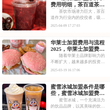
盟古茗，共享品牌魅力与市场
费用明细，茶百道茶饮
份额。分享点关于加
品牌加盟费大概要多少
茶饮市场潜力巨大，茶百
道作为行业内的佼佼者，吸引
了众多投资者的目光。如果您
2025-04-09 17:27:03
有意向加盟茶百道，那么掌握
其加盟费及加盟条件至关重
华莱士加盟费用与流程
要。以下内容将为您一一揭
晓，帮助您更好地规划创业之
2025，华莱士加盟费总
路。请看下面是有关于2
共需要几万
随着华莱士品牌影响力的
不断扩大，越来越多的投资者
将目光投向了这个充满潜力的
2025-03-19 16:17:06
快餐品牌。想要加盟华莱士，
首先要了解其加盟费用及加盟
蜜雪冰城加盟条件是哪
条件。本文将为您详细解析，
助您顺利开启创业之旅。请看
些，蜜雪冰城加盟费用
下面是有关于华莱士
要多少
蜜雪冰城，一个充满活力
的饮品品牌，以其美味的饮品