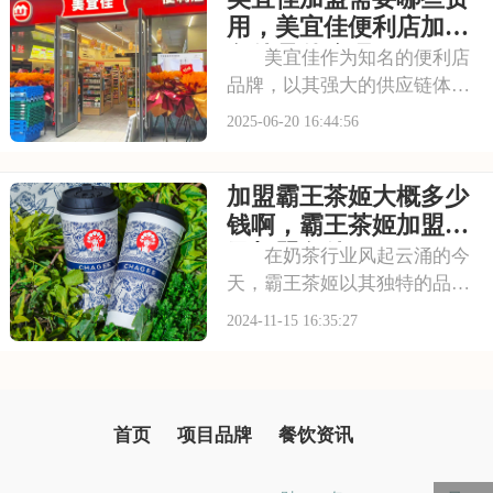
让我们一起来探索华莱士加盟
用，美宜佳便利店加盟
的细节。请看下面是
条件是什么呢
美宜佳作为知名的便利店
品牌，以其强大的供应链体系
和高效的运营模式，在市场中
2025-06-20 16:44:56
占据了重要地位。美宜佳的门
店遍布各大城市，为消费者提
加盟霸王茶姬大概多少
供了便捷的购物选择。无论是
日常用品，还是各类零食小
钱啊，霸王茶姬加盟费
吃，美宜佳都能满足顾
及加盟条件
在奶茶行业风起云涌的今
天，霸王茶姬以其独特的品牌
魅力和卓越的产品品质，成为
2024-11-15 16:35:27
了众多创业者心中的热门选
择。然而，加盟之路并非坦
途，加盟费用的高低及构成，
直接关系到创业者的投资效益
首页
项目品牌
餐饮资讯
与未来发展。因此，在加