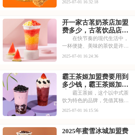
2025-07-01 16:32:18
独特的品牌魅力和卓越的产品
品质，成为了众多创业者眼中
开一家古茗奶茶店加盟
的热门加盟项目。塔斯汀的汉
堡系列丰富多样，既有经典的
费多少，古茗饮品店加
牛肉汉堡，又有创新
盟流程详细表
在快节奏的现代生活中，
一杯便捷、美味的茶饮是许多
人日常的必需品。古茗以其独
2025-07-01 16:24:36
特的口味和高品质的产品，成
为了众多消费者心目中的选
霸王茶姬加盟费要用到
择。走进古茗的店铺，那浓郁
的茶香与清新的果香交织，让
多少钱，霸王茶姬加盟
人瞬间放松身心。那么
流程内容概览
霸王茶姬，这个以中式茶
饮为特色的品牌，凭借其独特
的口感和深厚的文化底蕴，赢
2025-07-01 16:15:56
得了无数消费者的喜爱。每一
款茶饮都经过精心研发，选用
2025年蜜雪冰城加盟费
优质茶叶和新鲜食材，搭配独