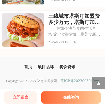
了解费用和条件是必不可少
的。加盟费用包括多个组成部
三线城市塔斯汀加盟费
分，而加盟条件则对资金实
力、店铺选址、经营理念等方
多少万元，塔斯汀加盟
面有明确要求。只有全面
费用及步骤表
在如今快节奏的生活里，
塔斯汀汉堡宛如一股美食新势
力，迅速席卷了大众的味蕾，
2025-05-13 15:28:37
收获了无数忠实消费者。走进
塔斯汀门店，现擀现烤的汉堡
胚散发着诱人的麦香，这是它
区别于其他汉堡品牌的独特标
首页
项目品牌
餐饮资讯
志。随着塔斯汀热度
陕ICP备2023005919号
Copyright©2023-2024 冰激凌餐饮网
▲
立即留言
在线咨询