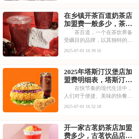
茶颜悦色的店铺，那古色古香
在乡镇开茶百道奶茶店
的装修风格和温馨的氛围让人
仿佛穿越时空，感受到浓厚的
加盟费一般多少，茶百
茶文化。每一款茶饮
道加盟有什么条件吗
茶百道，一个在茶饮界备
受瞩目的品牌，以其独特的中
式茶饮风格和深厚的文化底
2025-07-01 16:39:16
蕴，吸引了无数消费者。走进
茶百道的店铺，那古色古香的
2025年塔斯汀汉堡店加
装修风格和温馨的氛围让人仿
佛穿越时空，感受到浓厚的茶
盟费明细表，塔斯汀加
文化。每一款茶饮都选
盟有什么流程及条件呢
在快节奏的现代生活中，
人们对于便捷、美味的快餐需
求日益增长。塔斯汀汉堡以其
2025-07-01 16:32:18
独特的品牌魅力和卓越的产品
品质，成为了众多创业者眼中
开一家古茗奶茶店加盟
的热门加盟项目。塔斯汀的汉
堡系列丰富多样，既有经典的
费多少，古茗饮品店加