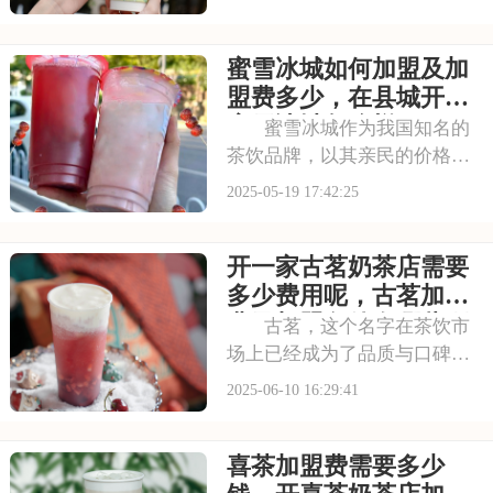
些渴望加盟霸王茶姬的投资者
来说，了解加盟费及加盟条件
蜜雪冰城如何加盟及加
是迈出成功的一步。接下来，
我们将为您揭秘霸王茶姬的加
盟费多少，在县城开个
盟政策，帮助您更好
蜜雪冰城怎么样
蜜雪冰城作为我国知名的
茶饮品牌，以其亲民的价格和
优质的产品，赢得了广大消费
2025-05-19 17:42:25
者的青睐。其品牌影响力广
泛，能够带来稳定的客源。此
开一家古茗奶茶店需要
外，蜜雪冰城还为创业者提供
培训支持，帮助创业者上手。
多少费用呢，古茗加盟
那么，加盟蜜雪冰城需
费及加盟条件有哪些呀
古茗，这个名字在茶饮市
场上已经成为了品质与口碑的
代名词。它以其丰富的产品线
2025-06-10 16:29:41
和独特的口味，赢得了广大消
费者的青睐。无论是经典的柠
喜茶加盟费需要多少
檬茶，还是创新的水果茶系
列，古茗都以其独特的配方和