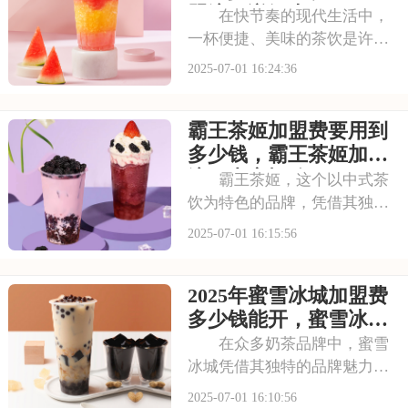
牛肉汉堡，又有创新
盟流程详细表
在快节奏的现代生活中，
一杯便捷、美味的茶饮是许多
人日常的必需品。古茗以其独
2025-07-01 16:24:36
特的口味和高品质的产品，成
为了众多消费者心目中的选
霸王茶姬加盟费要用到
择。走进古茗的店铺，那浓郁
的茶香与清新的果香交织，让
多少钱，霸王茶姬加盟
人瞬间放松身心。那么
流程内容概览
霸王茶姬，这个以中式茶
饮为特色的品牌，凭借其独特
的口感和深厚的文化底蕴，赢
2025-07-01 16:15:56
得了无数消费者的喜爱。每一
款茶饮都经过精心研发，选用
2025年蜜雪冰城加盟费
优质茶叶和新鲜食材，搭配独
特的配方，呈现出浓郁的茶香
多少钱能开，蜜雪冰城
和丰富的口感。让我
加盟条件有哪些需要了
在众多奶茶品牌中，蜜雪
解
冰城凭借其独特的品牌魅力脱
颖而出。它赢得了广大消费者
2025-07-01 16:10:56