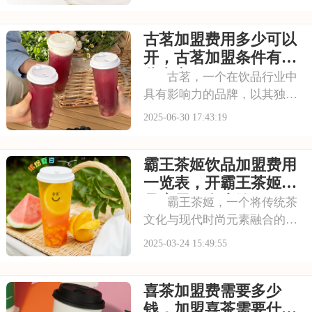
的认可。加盟蜜雪冰城，就是
借助这一强大的品牌力量，为
古茗加盟费用多少可以
自己的店铺注入活力。品牌效
应不仅能吸引更多的顾客，还
开，古茗加盟条件有哪
能提升店铺的知名度
些内容
古茗，一个在饮品行业中
具有影响力的品牌，以其独特
的品牌理念和卓越的产品品
2025-06-30 17:43:19
质，赢得了消费者的青睐。古
茗倡导健康、时尚的生活方
霸王茶姬饮品加盟费用
式，其产品系列丰富多样，既
有传统的奶茶系列，又有创新
一览表，开霸王茶姬饮
的水果茶、气泡水等系列
品店需要多少钱
霸王茶姬，一个将传统茶
文化与现代时尚元素融合的品
牌，深受年轻消费者的喜爱。
2025-03-24 15:49:55
其产品线丰富，创新能力强，
让加盟商在市场竞争中更具优
喜茶加盟费需要多少
势。那么，想要加盟这样一个
品牌，需要投入多少资金呢？
钱，加盟喜茶需要什么