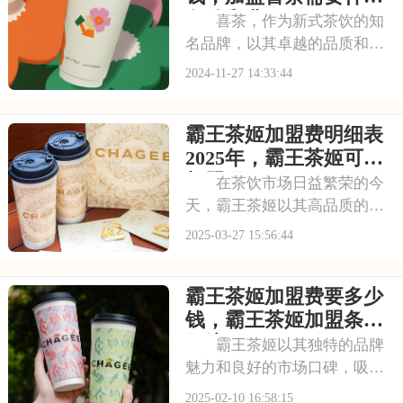
以下是霸王茶姬饮品
条件和费用
喜茶，作为新式茶饮的知
名品牌，以其卓越的品质和创
新的口感，赢得了消费者的广
2024-11-27 14:33:44
泛好评。对于想要加盟的创业
者来说，明确喜茶的加盟费用
霸王茶姬加盟费明细表
和条件，是制定合理创业计
划、规避投资风险的关键。以
2025年，霸王茶姬可以
下是关于喜茶加盟费需
加盟吗
在茶饮市场日益繁荣的今
天，霸王茶姬以其高品质的产
品和亲民的价格受到了消费者
2025-03-27 15:56:44
的热捧。许多创业者都希望能
加入霸王茶姬这个大家庭，那
霸王茶姬加盟费要多少
么，霸王茶姬的加盟费用到底
是多少呢？接下来，我们就为
钱，霸王茶姬加盟条件
您揭晓答案。下面就
及流程
霸王茶姬以其独特的品牌
魅力和良好的市场口碑，吸引
了众多创业者的目光。对于那
2025-02-10 16:58:15