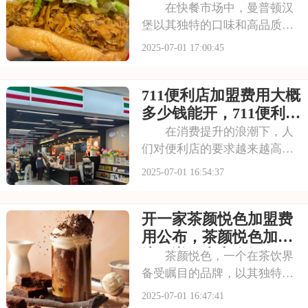
每一款茶饮都选用上
什么加盟条件呀
在快餐市场中，曼普顿汉
堡以其独特的口味和高品质的
产品脱颖而出，成为众多消费
2025-07-01 17:00:45
者心目中的选择。走进曼普顿
汉堡店，那浓郁的烤肉香气扑
711便利店加盟费用大概
鼻而来，让人垂涎欲滴。每一
款汉堡都选用上等的食材，搭
多少钱能开，711便利店
配新鲜的蔬菜和秘制
有什么加盟条件要求吗
在消费提升的浪潮下，人
们对便利店的要求越来越高，
不仅追求商品的丰富性，更注
2025-07-01 16:54:37
重购物的便捷性和舒适性。711
正是顺应这一趋势，凭借其广
开一家茶颜悦色加盟费
泛的门店网络和丰富的商品种
类，赢得了市场的认可。每一
用公布，茶颜悦色加盟
间711店铺都
流程详解内容介绍
茶颜悦色，一个在茶饮界
备受瞩目的品牌，以其独特的
中式茶饮风格和深厚的文化底
2025-07-01 16:47:41
蕴，吸引了无数消费者。走进