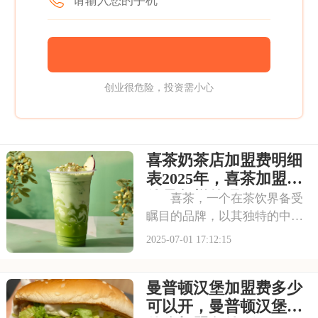
创业很危险，投资需小心
喜茶奶茶店加盟费明细
表2025年，喜茶加盟条
件是怎样的呢
喜茶，一个在茶饮界备受
瞩目的品牌，以其独特的中式
茶饮风格和深厚的文化底蕴，
2025-07-01 17:12:15
吸引了无数消费者。走进喜茶
的店铺，那古色古香的装修风
曼普顿汉堡加盟费多少
格和温馨的氛围让人仿佛穿越
时空，感受到浓厚的茶文化。
可以开，曼普顿汉堡有