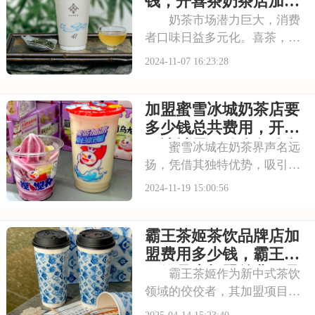
钱，开喜茶奶茶店加盟
高品质的原材料，为消
费多少
奶茶市场潜力巨大，消费
者口味日益多元化。喜茶，作
为行业知名品牌，以其独特芝
2024-11-07 16:23:28
士奶盖与丰富茶饮选择，满足
消费者多样化需求。品牌注重
加盟蜜雪冰城奶茶店要
产品创新与品质提升，不断推
出新品，加盟喜茶，共享品牌
多少钱总共费用，开蜜
影响力与市场份额。
雪冰城需要什么条件多
蜜雪冰城在奶茶界声名远
少钱
扬，凭借其独特优势，吸引了
大量创业者的青睐。对于有意
2024-11-19 15:00:56
加盟的投资者而言，深入了解
品牌的加盟费用及加盟要求，
霸王茶姬茶饮品牌店加
是开启成功创业之旅的重要一
步，也是确保双方共赢的关键
盟费用多少钱，霸王茶
所在。接下来，我们
姬饮品店加盟总费用是
霸王茶姬作为新中式茶饮
多少钱
领域的佼佼者，其加盟项目备
受关注。然而，在加盟之前，
2025-04-14 15:23:40