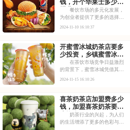
于有创业想法的人来说，加盟
钱，开个华莱士多少加
塔斯汀汉堡的加盟
盟费
餐饮市场的多元化发展，
为创业者提供了更多的选择。
华莱士，以其独特的品牌魅力
2024-11-10 16:10:37
和成熟的运营模式，成为了众
多创业者心中的理想选择。品
开蜜雪冰城奶茶店要多
牌注重与消费者的互动与沟
通，通过社交媒体等渠道收集
少投资，乡镇蜜雪冰城
反馈，不断优化产品和
加盟条件和费用
在茶饮市场竞争日益激烈
的背景下，蜜雪冰城凭借其独
特的品牌魅力和优质的产品脱
2024-11-15 16:10:26
颖而出。对于渴望在茶饮行业
创业的投资者而言，蜜雪冰城
喜茶奶茶店加盟费多少
无疑是一个值得考虑的加盟对
象。本文将深入探讨蜜雪冰城
钱，加盟喜茶奶茶要多
加盟费用的具体情况
少资金
奶茶行业的兴起，为人们
的生活增添了更多的色彩与乐
趣。无论是逛街购物还是朋友