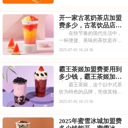
独特的品牌魅力和卓越的产品
品质，成为了众多创业者眼中
开一家古茗奶茶店加盟
的热门加盟项目。塔斯汀的汉
堡系列丰富多样，既有经典的
费多少，古茗饮品店加
牛肉汉堡，又有创新
盟流程详细表
在快节奏的现代生活中，
一杯便捷、美味的茶饮是许多
人日常的必需品。古茗以其独
2025-07-01 16:24:36
特的口味和高品质的产品，成
为了众多消费者心目中的选
霸王茶姬加盟费要用到
择。走进古茗的店铺，那浓郁
的茶香与清新的果香交织，让
多少钱，霸王茶姬加盟
人瞬间放松身心。那么
流程内容概览
霸王茶姬，这个以中式茶
饮为特色的品牌，凭借其独特
的口感和深厚的文化底蕴，赢
2025-07-01 16:15:56
得了无数消费者的喜爱。每一
款茶饮都经过精心研发，选用
2025年蜜雪冰城加盟费
优质茶叶和新鲜食材，搭配独
特的配方，呈现出浓郁的茶香