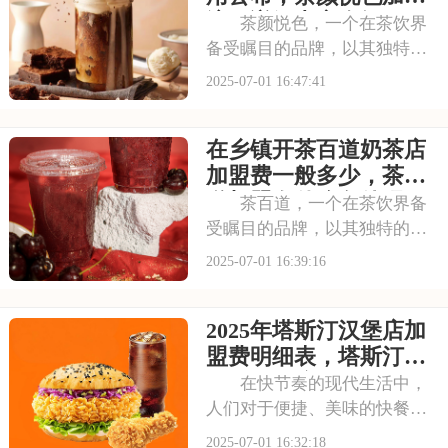
间711店铺都
流程详解内容介绍
茶颜悦色，一个在茶饮界
备受瞩目的品牌，以其独特的
中式茶饮风格和深厚的文化底
2025-07-01 16:47:41
蕴，吸引了无数消费者。走进
茶颜悦色的店铺，那古色古香
在乡镇开茶百道奶茶店
的装修风格和温馨的氛围让人
仿佛穿越时空，感受到浓厚的
加盟费一般多少，茶百
茶文化。每一款茶饮
道加盟有什么条件吗
茶百道，一个在茶饮界备
受瞩目的品牌，以其独特的中
式茶饮风格和深厚的文化底
2025-07-01 16:39:16
蕴，吸引了无数消费者。走进
茶百道的店铺，那古色古香的
2025年塔斯汀汉堡店加
装修风格和温馨的氛围让人仿
佛穿越时空，感受到浓厚的茶
盟费明细表，塔斯汀加
文化。每一款茶饮都选
盟有什么流程及条件呢
在快节奏的现代生活中，
人们对于便捷、美味的快餐需
求日益增长。塔斯汀汉堡以其
2025-07-01 16:32:18