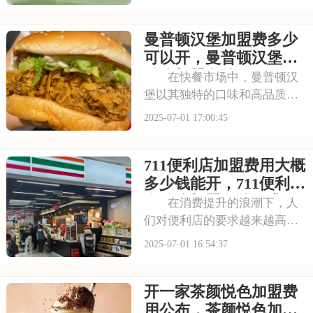
吸引了无数消费者。走进喜茶
的店铺，那古色古香的装修风
曼普顿汉堡加盟费多少
格和温馨的氛围让人仿佛穿越
时空，感受到浓厚的茶文化。
可以开，曼普顿汉堡有
每一款茶饮都选用上
什么加盟条件呀
在快餐市场中，曼普顿汉
堡以其独特的口味和高品质的
产品脱颖而出，成为众多消费
2025-07-01 17:00:45
者心目中的选择。走进曼普顿
汉堡店，那浓郁的烤肉香气扑
711便利店加盟费用大概
鼻而来，让人垂涎欲滴。每一
款汉堡都选用上等的食材，搭
多少钱能开，711便利店
配新鲜的蔬菜和秘制
有什么加盟条件要求吗
在消费提升的浪潮下，人
们对便利店的要求越来越高，
不仅追求商品的丰富性，更注
2025-07-01 16:54:37
重购物的便捷性和舒适性。711
正是顺应这一趋势，凭借其广
开一家茶颜悦色加盟费
泛的门店网络和丰富的商品种
类，赢得了市场的认可。每一
用公布，茶颜悦色加盟