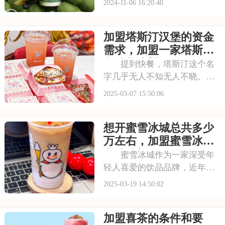
2024-11-06 16:20:40
聚会，一杯香醇的奶茶总能带
来愉悦的体验。喜茶，作为奶
加盟塔斯汀汉堡的资金
茶行业的佼佼者，以其丰富的
产品线和出色的品牌口碑，赢
需求，加盟一家塔斯汀
得了众多消费者的青
条件怎么样
提到快餐，塔斯汀这个名
字几乎无人不知无人不晓。对
于许多创业者来说，加盟塔斯
2025-03-07 15:50:06
汀无疑是一个诱人的选择。但
是，想要拥有一家属于自己的
想开蜜雪冰城总共多少
门店，需要准备多少加盟费用
呢？以下是加盟塔斯汀汉堡的
万左右，加盟蜜雪冰城
资金需求，加盟一家
条件分析2025
蜜雪冰城作为一家深受年
轻人喜爱的饮品品牌，近年来
发展势头迅猛，加盟店遍布我
2025-03-19 14:50:02
国。许多投资者都对加盟蜜雪
冰城充满信心。本文将为您详
加盟喜茶的条件和要
细介绍蜜雪冰城的加盟费用及