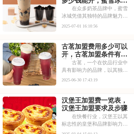
多少钱能开，蜜雪冰城
和丰富的口感。让我
加盟条件有哪些需要了
在众多奶茶品牌中，蜜雪
解
冰城凭借其独特的品牌魅力脱
颖而出。它赢得了广大消费者
2025-07-01 16:10:56
的认可。加盟蜜雪冰城，就是
借助这一强大的品牌力量，为
古茗加盟费用多少可以
自己的店铺注入活力。品牌效
应不仅能吸引更多的顾客，还
开，古茗加盟条件有哪
能提升店铺的知名度
些内容
古茗，一个在饮品行业中
具有影响力的品牌，以其独特
的品牌理念和卓越的产品品
2025-06-30 17:43:19
质，赢得了消费者的青睐。古
茗倡导健康、时尚的生活方
汉堡王加盟费一览表，
式，其产品系列丰富多样，既
有传统的奶茶系列，又有创新
汉堡王加盟要求及步骤
的水果茶、气泡水等系列
在快餐行业，汉堡王以其
标志性的皇堡和品牌影响力吸
引了众多投资者的关注。这个
2025-03-04 15:01:12