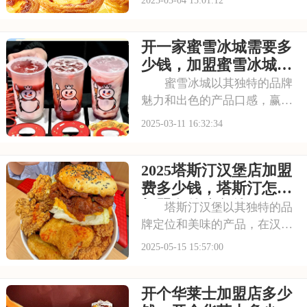
快餐界的大品牌，靠着美味的
汉堡，圈粉无数。现在呢，汉
开一家蜜雪冰城需要多
堡王也开放加盟了，那到底要
准备多少钱才能加盟呢？那就
少钱，加盟蜜雪冰城店
一起来看看汉堡王加
算下来要多少钱
蜜雪冰城以其独特的品牌
魅力和出色的产品口感，赢得
了无数消费者的青睐。加盟蜜
2025-03-11 16:32:34
雪冰城，你将拥有这份成功的
秘诀，无需从零开始摸索，直
2025塔斯汀汉堡店加盟
接享受品牌带来的优势和支
持，让创业之路更加顺畅。本
费多少钱，塔斯汀怎么
文将为你揭秘开一家蜜
加盟有什么条件
塔斯汀汉堡以其独特的品
牌定位和美味的产品，在汉堡
市场中占据了一席之地。它将
2025-05-15 15:57:00
中式烹饪理念融入汉堡制作，
推出了如“梅菜扣肉汉堡”等特
开个华莱士加盟店多少
色产品，深受消费者喜爱。对