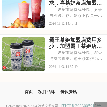
加盟条件，助您更好地把握这
求，喜茶奶茶店加盟费
一创业机会。请看下
大概多少
奶茶市场持续升温，竞争
与机遇并存。奶茶不仅是一种
饮品，更是一种文化和生活方
2024-11-12 14:43:11
式的体现。喜茶，凭借其时尚
的品牌形象和丰富的产品线，
霸王茶姬加盟店费用多
吸引了众多年轻消费者的目
光。品牌注重顾客体验，不断
少，加盟霸王茶姬店大
推陈出新，满足消费者
概多少费用
奶茶市场持续升温，深受
消费者喜爱。霸王茶姬作为行
业新锐，凭借其精湛的制茶工
2024-11-08 14:37:49
艺与丰富的产品线，迅速赢得
市场青睐。品牌注重茶底的选
择与搭配，每一杯茶饮都散发
着浓郁的茶香，令人回味。今
首页
项目品牌
餐饮资讯
日聚焦霸王茶姬加盟
陕ICP备2023005919号
Copyright©2023-2024 冰激凌餐饮网