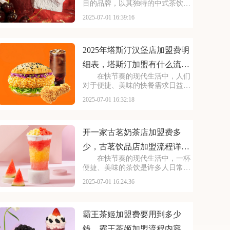
目的品牌，以其独特的中式茶饮风
格和深厚的文化底蕴，吸引了无数
2025-07-01 16:39:16
消费者。走进茶百道的店铺，那古
色古香的装修风格和温馨的氛围让
人仿佛穿越时空，感受到浓厚的茶
文化。每一款茶饮都选
2025年塔斯汀汉堡店加盟费明
细表，塔斯汀加盟有什么流程
在快节奏的现代生活中，人们
及条件呢
对于便捷、美味的快餐需求日益增
长。塔斯汀汉堡以其独特的品牌魅
2025-07-01 16:32:18
力和卓越的产品品质，成为了众多
创业者眼中的热门加盟项目。塔斯
汀的汉堡系列丰富多样，既有经典
的牛肉汉堡，又有创新
开一家古茗奶茶店加盟费多
少，古茗饮品店加盟流程详细
在快节奏的现代生活中，一杯
表
便捷、美味的茶饮是许多人日常的
必需品。古茗以其独特的口味和高
2025-07-01 16:24:36
品质的产品，成为了众多消费者心
目中的选择。走进古茗的店铺，那
浓郁的茶香与清新的果香交织，让
人瞬间放松身心。那么
霸王茶姬加盟费要用到多少
钱，霸王茶姬加盟流程内容概