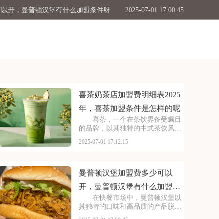
711便利店加盟费用大概多少钱能开，711便利店有什么加盟条件要求吗
2025-07-01 16:54:37
公布，茶颜悦色加盟流程详解内容介绍
2025-07-01 16:47:41
费一般多少，茶百道加盟有什么条件吗
2025-07-01 16:39:16
表2025年，喜茶加盟条件是怎样的呢
2025-07-01 17:12:15
喜茶奶茶店加盟费明细表2025
年，喜茶加盟条件是怎样的呢
喜茶，一个在茶饮界备受瞩目
的品牌，以其独特的中式茶饮风格
和深厚的文化底蕴，吸引了无数消
2025-07-01 17:12:15
费者。走进喜茶的店铺，那古色古
香的装修风格和温馨的氛围让人仿
佛穿越时空，感受到浓厚的茶文
化。每一款茶饮都选用上
曼普顿汉堡加盟费多少可以
开，曼普顿汉堡有什么加盟条
在快餐市场中，曼普顿汉堡以
件呀
其独特的口味和高品质的产品脱颖
而出，成为众多消费者心目中的选