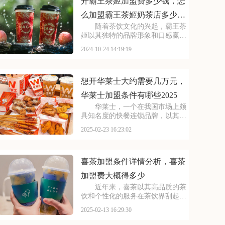
水果茶、气泡水等系列
开霸王茶姬加盟费多少钱，怎
么加盟霸王茶姬奶茶店多少钱
随着茶饮文化的兴起，霸王茶
啊
姬以其独特的品牌形象和口感赢得
了市场的认可。对于有意向加盟霸
2024-10-24 14:19:19
王茶姬的创业者来说，这篇文章或
许能为你提供一些有益的参考。跟
您聊聊关于开霸王茶姬加盟费多少
钱，怎么加盟霸王茶姬
想开华莱士大约需要几万元，
华莱士加盟条件有哪些2025
华莱士，一个在我国市场上颇
具知名度的快餐连锁品牌，以其美
味的食物和亲民的价格深受消费者
2025-02-23 16:23:02
喜爱。对于有意加盟华莱士的创业
者来说，掌握加盟费及加盟条件是
决定是否加入的关键因素。本文将
为您详细介绍华莱士的
喜茶加盟条件详情分析，喜茶
加盟费大概得多少
近年来，喜茶以其高品质的茶
饮和个性化的服务在茶饮界刮起了
一阵旋风，吸引了无数投资者的目
2025-02-13 16:29:30
光。对于有意加盟喜茶的创业者来
说，掌握加盟费和加盟条件是开启