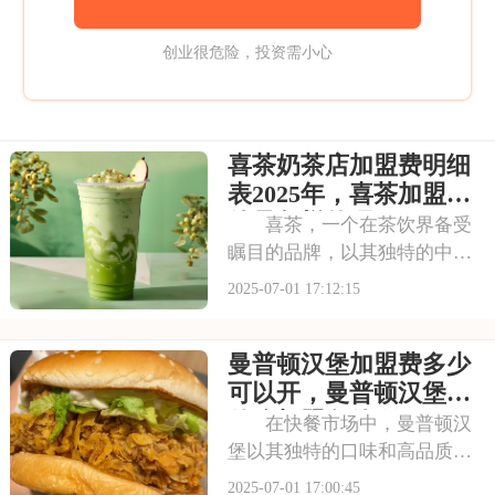
创业很危险，投资需小心
喜茶奶茶店加盟费明细
表2025年，喜茶加盟条
件是怎样的呢
喜茶，一个在茶饮界备受
瞩目的品牌，以其独特的中式
茶饮风格和深厚的文化底蕴，
2025-07-01 17:12:15
吸引了无数消费者。走进喜茶
的店铺，那古色古香的装修风
曼普顿汉堡加盟费多少
格和温馨的氛围让人仿佛穿越
时空，感受到浓厚的茶文化。
可以开，曼普顿汉堡有
每一款茶饮都选用上
什么加盟条件呀
在快餐市场中，曼普顿汉
堡以其独特的口味和高品质的
产品脱颖而出，成为众多消费
2025-07-01 17:00:45