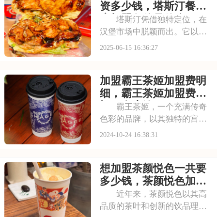
的。本文将为您详细介绍霸王
资多少钱，塔斯汀餐饮
茶姬的加盟相关信息
店加盟条件是什么
塔斯汀凭借独特定位，在
汉堡市场中脱颖而出。它以中
式食材搭配西式汉堡的形式，
2025-06-15 16:36:27
打造出符合国人口味的汉堡产
品，迅速赢得消费者的青睐。
加盟霸王茶姬加盟费明
塔斯汀的店铺设计也充满国潮
风格，从古色古香的装饰到中
细，霸王茶姬加盟费大
式元素的运用，让消
概要多少钱
霸王茶姬，一个充满传奇
色彩的品牌，以其独特的宫廷
风和美味饮品赢得了消费者的
2024-10-24 16:38:31
青睐。如果你正考虑加盟霸王
茶姬，不妨先了解一下本文的
想加盟茶颜悦色一共要
内容。精心策划之下，本文为
您带来了加盟霸王茶姬加盟费
多少钱，茶颜悦色加盟
明细，霸王茶姬加盟
条件是哪些2025
近年来，茶颜悦色以其高
品质的茶叶和创新的饮品理