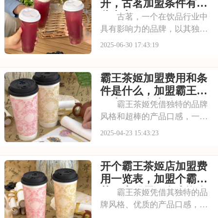
应不仅能吸引更多的顾客，还
开，古茗加盟条件有哪
能提升店铺的知名度
些内容
古茗，一个在饮品行业中
具有影响力的品牌，以其独特
的品牌理念和卓越的产品品
2025-06-30 17:43:19
质，赢得了消费者的青睐。古
茗倡导健康、时尚的生活方
霸王茶姬加盟费用和条
式，其产品系列丰富多样，既
有传统的奶茶系列，又有创新
件是什么，加盟霸王茶
的水果茶、气泡水等系列
姬店一般多少钱
霸王茶姬凭借独特的品牌
风格和超棒的产品口感，一下
子就成了好多消费者心里的白
2025-04-23 15:43:23
月光。随着品牌知名度往上
涨，越来越多想创业的朋友也
开个霸王茶姬店加盟费
开始盯上霸王茶姬的加盟机会
啦。今天我就来给大家好好介
用一览表，加盟个霸王
绍一下霸王茶姬加盟费
茶姬店铺需要多少资金
霸王茶姬凭借其独特的品
牌风格、优质的产品口感，成
为了众多消费者心中的青睐。