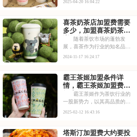
2025-04-20 16:04:22
随着品牌知名度的不断提升，
越来越多的创业者也开始关注
喜茶奶茶店加盟费需要
霸王茶姬的加盟机会。那么，
加盟霸王茶姬到底需要多少钱
多少，加盟喜茶奶茶店
呢？本文将为你详细
详细条件
随着茶饮市场的蓬勃发
展，喜茶作为行业的知名品
牌，吸引了众多创业者的目
2024-11-17 16:24:17
光。对于有意加盟的创业者来
说，喜茶的加盟费是多少成为
霸王茶姬加盟条件详
了他们必须了解的关键信息。
以下是关于喜茶奶茶店加盟费
情，霸王茶姬加盟费明
需要多少，加盟喜茶奶茶店
细表
霸王茶姬作为茶饮行业的
一股新势力，以其高品质的产
品和创新的经营理念赢得了市
2025-02-12 16:43:16
场的认可。对于有意向加盟霸
王茶姬的创业者来说，掌握其
塔斯汀加盟费大约要投
加盟费及加盟条件是至关重要