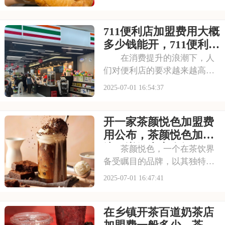
者心目中的选择。走进曼普顿
汉堡店，那浓郁的烤肉香气扑
711便利店加盟费用大概
鼻而来，让人垂涎欲滴。每一
款汉堡都选用上等的食材，搭
多少钱能开，711便利店
配新鲜的蔬菜和秘制
有什么加盟条件要求吗
在消费提升的浪潮下，人
们对便利店的要求越来越高，
不仅追求商品的丰富性，更注
2025-07-01 16:54:37
重购物的便捷性和舒适性。711
正是顺应这一趋势，凭借其广
开一家茶颜悦色加盟费
泛的门店网络和丰富的商品种
类，赢得了市场的认可。每一
用公布，茶颜悦色加盟
间711店铺都
流程详解内容介绍
茶颜悦色，一个在茶饮界
备受瞩目的品牌，以其独特的
中式茶饮风格和深厚的文化底
2025-07-01 16:47:41
蕴，吸引了无数消费者。走进
茶颜悦色的店铺，那古色古香
在乡镇开茶百道奶茶店
的装修风格和温馨的氛围让人
仿佛穿越时空，感受到浓厚的