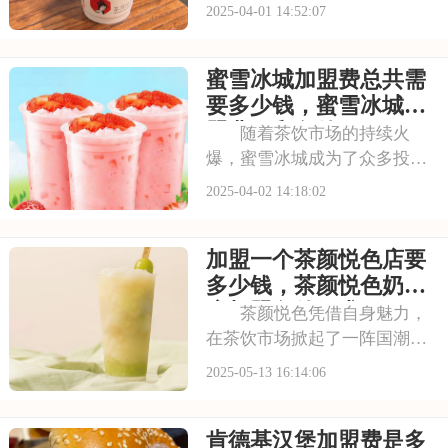
念，在茶饮行业迅速崛起，成
2025-04-01 14:52:07
为众多创业者的优选品牌。如
果您有意向加盟茶颜悦色，那
蜜雪冰城加盟费总共需
么掌握其加盟费及加盟条件至
关重要。以下内容将为您详细
要多少钱，蜜雪冰城加
介绍茶颜悦色的加盟详
盟费用和条件2025
随着茶饮市场的持续火
爆，蜜雪冰城成为了众多投资
者关注的焦点。想要加入蜜雪
2025-04-02 14:18:02
冰城这个大家庭，了解其加盟
费及加盟条件是关键。下面，
加盟一个茶颜悦色店要
我们就来揭秘蜜雪冰城的加盟
费用及加盟要求，帮助您更好
多少钱，茶颜悦色奶茶
地规划创业计划。请看
店加盟条件要求2025
茶颜悦色凭借自身魅力，
在茶饮市场掀起了一阵国潮
风。它不仅产品种类丰富，每
2025-05-13 16:14:06
一款都独具匠心，口感层次丰
富，能满足不同消费者的味蕾
肯德基汉堡加盟费是多
需求，还注重消费者的体验，