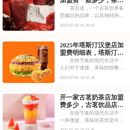
加盟费一般多少，茶百
茶文化。每一款茶饮
道加盟有什么条件吗
茶百道，一个在茶饮界备
受瞩目的品牌，以其独特的中
式茶饮风格和深厚的文化底
2025-07-01 16:39:16
蕴，吸引了无数消费者。走进
茶百道的店铺，那古色古香的
2025年塔斯汀汉堡店加
装修风格和温馨的氛围让人仿
佛穿越时空，感受到浓厚的茶
盟费明细表，塔斯汀加
文化。每一款茶饮都选
盟有什么流程及条件呢
在快节奏的现代生活中，
人们对于便捷、美味的快餐需
求日益增长。塔斯汀汉堡以其
2025-07-01 16:32:18
独特的品牌魅力和卓越的产品
品质，成为了众多创业者眼中
开一家古茗奶茶店加盟
的热门加盟项目。塔斯汀的汉
堡系列丰富多样，既有经典的
费多少，古茗饮品店加
牛肉汉堡，又有创新
盟流程详细表
在快节奏的现代生活中，
一杯便捷、美味的茶饮是许多
人日常的必需品。古茗以其独
2025-07-01 16:24:36