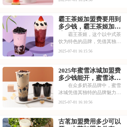
特的口味和高品质的产品，成
为了众多消费者心目中的选
霸王茶姬加盟费要用到
择。走进古茗的店铺，那浓郁
的茶香与清新的果香交织，让
多少钱，霸王茶姬加盟
人瞬间放松身心。那么
流程内容概览
霸王茶姬，这个以中式茶
饮为特色的品牌，凭借其独特
的口感和深厚的文化底蕴，赢
2025-07-01 16:15:56
得了无数消费者的喜爱。每一
款茶饮都经过精心研发，选用
2025年蜜雪冰城加盟费
优质茶叶和新鲜食材，搭配独
特的配方，呈现出浓郁的茶香
多少钱能开，蜜雪冰城
和丰富的口感。让我
加盟条件有哪些需要了
在众多奶茶品牌中，蜜雪
解
冰城凭借其独特的品牌魅力脱
颖而出。它赢得了广大消费者
2025-07-01 16:10:56
的认可。加盟蜜雪冰城，就是
借助这一强大的品牌力量，为
古茗加盟费用多少可以
自己的店铺注入活力。品牌效