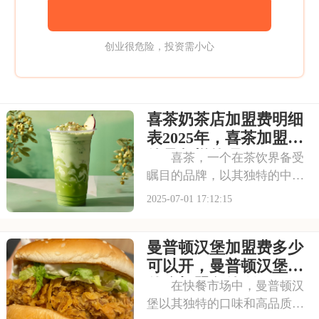
创业很危险，投资需小心
喜茶奶茶店加盟费明细
表2025年，喜茶加盟条
件是怎样的呢
喜茶，一个在茶饮界备受
瞩目的品牌，以其独特的中式
茶饮风格和深厚的文化底蕴，
2025-07-01 17:12:15
吸引了无数消费者。走进喜茶
的店铺，那古色古香的装修风
曼普顿汉堡加盟费多少
格和温馨的氛围让人仿佛穿越
时空，感受到浓厚的茶文化。
可以开，曼普顿汉堡有
每一款茶饮都选用上
什么加盟条件呀
在快餐市场中，曼普顿汉
堡以其独特的口味和高品质的