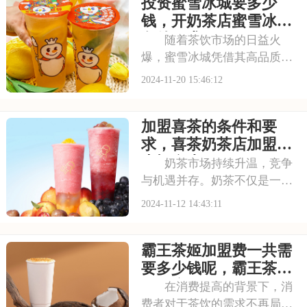
投资蜜雪冰城要多少
境，让消费者在品尝美味饮品
的同时，也能享受一段美好的
钱，开奶茶店蜜雪冰城
休闲时光。其产品以高
条件要求
随着茶饮市场的日益火
爆，蜜雪冰城凭借其高品质的
产品和亲民的价格，赢得了消
2024-11-20 15:46:12
费者的广泛好评。对于有意加
盟的创业者来说，深入了解蜜
加盟喜茶的条件和要
雪冰城的加盟费用和加盟条
件，是制定合理投资计划、规
求，喜茶奶茶店加盟费
避风险的前提。以下就是
大概多少
奶茶市场持续升温，竞争
与机遇并存。奶茶不仅是一种
饮品，更是一种文化和生活方
2024-11-12 14:43:11
式的体现。喜茶，凭借其时尚
的品牌形象和丰富的产品线，
霸王茶姬加盟费一共需
吸引了众多年轻消费者的目
光。品牌注重顾客体验，不断
要多少钱呢，霸王茶姬
推陈出新，满足消费者
饮品店加盟费明细一览
在消费提高的背景下，消
表
费者对于茶饮的需求不再局限