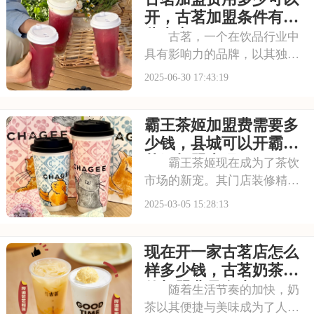
应不仅能吸引更多的顾客，还
开，古茗加盟条件有哪
能提升店铺的知名度
些内容
古茗，一个在饮品行业中
具有影响力的品牌，以其独特
的品牌理念和卓越的产品品
2025-06-30 17:43:19
质，赢得了消费者的青睐。古
茗倡导健康、时尚的生活方
霸王茶姬加盟费需要多
式，其产品系列丰富多样，既
有传统的奶茶系列，又有创新
少钱，县城可以开霸王
的水果茶、气泡水等系列
茶姬加盟店吗
霸王茶姬现在成为了茶饮
市场的新宠。其门店装修精
美，产品丰富多样，深受年轻
2025-03-05 15:28:13
消费者喜爱。对于创业者而
言，加盟霸王茶姬不仅意味着
现在开一家古茗店怎么
加入一个有潜力的品牌，更是
一次与国风文化结合的创业机
样多少钱，古茗奶茶店
会。那么，加盟霸王茶姬
的加盟费是多少
随着生活节奏的加快，奶
茶以其便捷与美味成为了人们