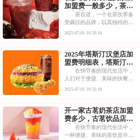
仿佛穿越时空，感受到浓厚的
加盟费一般多少，茶百
茶文化。每一款茶饮
道加盟有什么条件吗
茶百道，一个在茶饮界备
受瞩目的品牌，以其独特的中
式茶饮风格和深厚的文化底
2025-07-01 16:39:16
蕴，吸引了无数消费者。走进
茶百道的店铺，那古色古香的
2025年塔斯汀汉堡店加
装修风格和温馨的氛围让人仿
佛穿越时空，感受到浓厚的茶
盟费明细表，塔斯汀加
文化。每一款茶饮都选
盟有什么流程及条件呢
在快节奏的现代生活中，
人们对于便捷、美味的快餐需
求日益增长。塔斯汀汉堡以其
2025-07-01 16:32:18
独特的品牌魅力和卓越的产品
品质，成为了众多创业者眼中
开一家古茗奶茶店加盟
的热门加盟项目。塔斯汀的汉
堡系列丰富多样，既有经典的
费多少，古茗饮品店加
牛肉汉堡，又有创新
盟流程详细表
在快节奏的现代生活中，
一杯便捷、美味的茶饮是许多