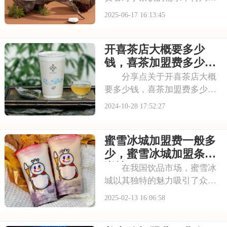
于简单的口味，更注重品质和
2025-06-17 16:13:45
文化内涵。霸王茶姬正是抓住
了这一趋势，以新中式茶饮为
开喜茶店大概要多少
切入点，迅速在市场上占据了
一席之地。其产品选用优质茶
钱，喜茶加盟费多少万
叶和天然食材，搭配
元
分享点关于开喜茶店大概
要多少钱，喜茶加盟费多少万
元的有趣见解，仅供参考，听
2024-10-28 17:52:27
听无妨，或许能增进您的了解
哦！ 开喜茶店大概要多少
蜜雪冰城加盟费一般多
钱 开一家喜茶店大概需要
25万元到50万元之间的资金投
少，蜜雪冰城加盟条件
入。具体金额会
详情
在我国饮品市场，蜜雪冰
城以其独特的魅力吸引了众多
投资者的目光。想要加入这个
2025-02-13 16:06:58
大家庭，首先需要了解加盟蜜
雪冰城的费用及条件。下面，