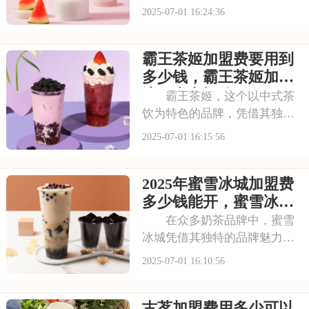
人日常的必需品。古茗以其独
2025-07-01 16:24:36
特的口味和高品质的产品，成
为了众多消费者心目中的选
霸王茶姬加盟费要用到
择。走进古茗的店铺，那浓郁
的茶香与清新的果香交织，让
多少钱，霸王茶姬加盟
人瞬间放松身心。那么
流程内容概览
霸王茶姬，这个以中式茶
饮为特色的品牌，凭借其独特
的口感和深厚的文化底蕴，赢
2025-07-01 16:15:56
得了无数消费者的喜爱。每一
款茶饮都经过精心研发，选用
2025年蜜雪冰城加盟费
优质茶叶和新鲜食材，搭配独
特的配方，呈现出浓郁的茶香
多少钱能开，蜜雪冰城
和丰富的口感。让我
加盟条件有哪些需要了
在众多奶茶品牌中，蜜雪
解
冰城凭借其独特的品牌魅力脱
颖而出。它赢得了广大消费者
2025-07-01 16:10:56
的认可。加盟蜜雪冰城，就是
借助这一强大的品牌力量，为
古茗加盟费用多少可以
自己的店铺注入活力。品牌效