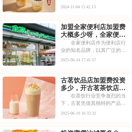
日常饮品的选择。奶茶行业也
2024-11-04 15:42:13
因此迎来了前所未有的发展机
遇，各类品牌纷纷涌现，竞争
加盟全家便利店加盟费
日益激烈。古茗，在这一浪潮
中凭借其深厚的茶饮文化底蕴
大概多少呀，全家便利
和不断创新的产品线
店加盟流程及条件分别
全家便利店作为便利店行
是什么
业的知名品牌，以其广泛的分
布和优质的服务，深受消费者
2025-06-24 17:41:57
喜爱。无论是清晨的面包牛
奶，还是深夜的热饮小吃，全
古茗饮品店加盟费投资
家都能满足你的需求。其丰富
多样的商品种类，从食品到日
多少，开古茗茶饮店加
用品，从文具到数码产
盟费及加盟条件是什么
在茶饮行业竞争激烈的当
下，古茗凭借其独特的产品优
势和强大的品牌影响力脱颖而
2025-06-19 16:33:32
出。古茗的门店设计简约时
尚，营造出舒适惬意的消费环