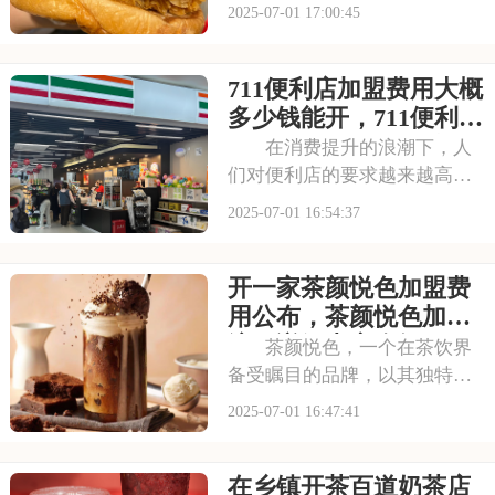
产品脱颖而出，成为众多消费
2025-07-01 17:00:45
者心目中的选择。走进曼普顿
汉堡店，那浓郁的烤肉香气扑
711便利店加盟费用大概
鼻而来，让人垂涎欲滴。每一
款汉堡都选用上等的食材，搭
多少钱能开，711便利店
配新鲜的蔬菜和秘制
有什么加盟条件要求吗
在消费提升的浪潮下，人
们对便利店的要求越来越高，
不仅追求商品的丰富性，更注
2025-07-01 16:54:37
重购物的便捷性和舒适性。711
正是顺应这一趋势，凭借其广
开一家茶颜悦色加盟费
泛的门店网络和丰富的商品种
类，赢得了市场的认可。每一
用公布，茶颜悦色加盟
间711店铺都
流程详解内容介绍
茶颜悦色，一个在茶饮界
备受瞩目的品牌，以其独特的
中式茶饮风格和深厚的文化底
2025-07-01 16:47:41
蕴，吸引了无数消费者。走进
茶颜悦色的店铺，那古色古香
在乡镇开茶百道奶茶店
的装修风格和温馨的氛围让人