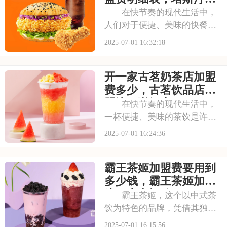
文化。每一款茶饮都选
盟有什么流程及条件呢
在快节奏的现代生活中，
人们对于便捷、美味的快餐需
求日益增长。塔斯汀汉堡以其
2025-07-01 16:32:18
独特的品牌魅力和卓越的产品
品质，成为了众多创业者眼中
开一家古茗奶茶店加盟
的热门加盟项目。塔斯汀的汉
堡系列丰富多样，既有经典的
费多少，古茗饮品店加
牛肉汉堡，又有创新
盟流程详细表
在快节奏的现代生活中，
一杯便捷、美味的茶饮是许多
人日常的必需品。古茗以其独
2025-07-01 16:24:36
特的口味和高品质的产品，成
为了众多消费者心目中的选
霸王茶姬加盟费要用到
择。走进古茗的店铺，那浓郁
的茶香与清新的果香交织，让
多少钱，霸王茶姬加盟
人瞬间放松身心。那么
流程内容概览
霸王茶姬，这个以中式茶
饮为特色的品牌，凭借其独特
的口感和深厚的文化底蕴，赢
2025-07-01 16:15:56