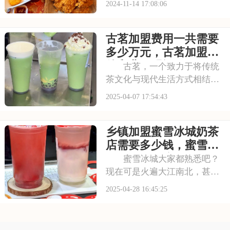
2024-11-14 17:08:06
力和卓越的服务质量，赢得了
广大消费者的喜爱。加盟肯德
古茗加盟费用一共需要
基，意味着能够共享品牌的成
功经验，享受其强大的市场号
多少万元，古茗加盟条
召力，轻松开启餐饮
件和费用明细2025
古茗，一个致力于将传统
茶文化与现代生活方式相结合
的茶饮品牌，备受消费者青
2025-04-07 17:54:43
睐。不少创业者都希望能够加
盟古茗，实现自己的创业梦
乡镇加盟蜜雪冰城奶茶
想。下面，我们就来详细介绍
一下古茗加盟费及加盟条件。
店需要多少钱，蜜雪冰
请看下面是有关于古茗加
城加盟申请流程八步骤
蜜雪冰城大家都熟悉吧？
现在可是火遍大江南北，甚至
走出国门了，现如今，蜜雪冰
2025-04-28 16:45:25
城就是国民茶饮的代表之一！
那很多朋友可能就想问了，这
么火的牌子，加盟费得多少钱