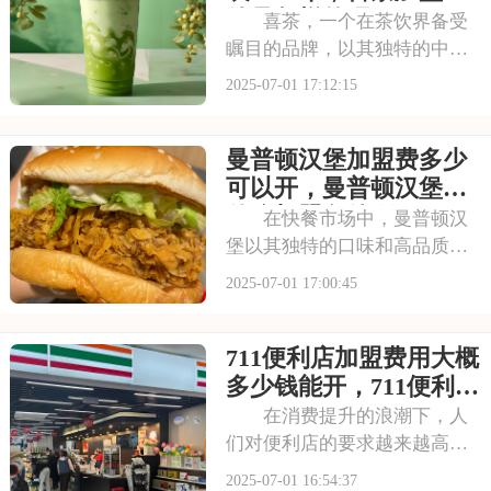
件是怎样的呢
喜茶，一个在茶饮界备受
瞩目的品牌，以其独特的中式
茶饮风格和深厚的文化底蕴，
2025-07-01 17:12:15
吸引了无数消费者。走进喜茶
的店铺，那古色古香的装修风
曼普顿汉堡加盟费多少
格和温馨的氛围让人仿佛穿越
时空，感受到浓厚的茶文化。
可以开，曼普顿汉堡有
每一款茶饮都选用上
什么加盟条件呀
在快餐市场中，曼普顿汉
堡以其独特的口味和高品质的
产品脱颖而出，成为众多消费
2025-07-01 17:00:45
者心目中的选择。走进曼普顿
汉堡店，那浓郁的烤肉香气扑
711便利店加盟费用大概
鼻而来，让人垂涎欲滴。每一
款汉堡都选用上等的食材，搭
多少钱能开，711便利店
配新鲜的蔬菜和秘制
有什么加盟条件要求吗
在消费提升的浪潮下，人
们对便利店的要求越来越高，
不仅追求商品的丰富性，更注
2025-07-01 16:54:37