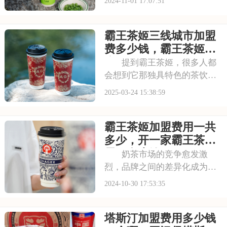
2024-11-01 17:07:51
额。消费者对奶茶的需求不再
仅仅满足于口味，更注重健康
霸王茶姬三线城市加盟
和品质。古茗，凭借其健康理
念和高品质的产品，成功吸引
费多少钱，霸王茶姬开
了众多消费者的目光
店需要什么条件
提到霸王茶姬，很多人都
会想到它那独具特色的茶饮和
温馨舒适的店面环境。作为茶
2025-03-24 15:38:59
饮行业的佼佼者，霸王茶姬拥
有稳定的消费群体和良好的发
霸王茶姬加盟费用一共
展前景。如果你也想加入这个
大家庭，那么先来了解一下加
多少，开一家霸王茶姬
盟费用吧！以下是霸
需要多少钱
奶茶市场的竞争愈发激
烈，品牌之间的差异化成为关
键。消费者对品质和口感的追
2024-10-30 17:53:35
求，使得奶茶品牌必须不断创
新，以满足市场需求。霸王茶
塔斯汀加盟费用多少钱
姬，以其独特的宫廷风格和精