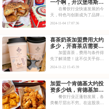
湛的制茶工艺，吸引了大量忠
一个啊，开汉堡塔斯汀
实粉丝，加盟前景看好
要多少费用
在餐饮行业快速发展的今
天，特色与创新成为了品牌立
足之本。塔斯汀，一个以手工
2024-11-04 17:07:36
汉堡为主打的餐饮品牌，正以
其独特的魅力和卓越的品质，
喜茶奶茶加盟费用大约
吸引着越来越多的食客。品牌
坚持使用新鲜、健康的食材，
多少，开喜茶店需要什
结合创新的烹饪方法
么条件
加盟喜茶，费用与条件得
先了解清楚！这不仅关乎你的
投资计划，还影响着你的经营
2024-11-22 15:45:39
策略。不过别担心，我们已经
帮你把资料都整理好啦。接下
加盟一个肯德基大约投
来，就让我们一起来瞧瞧喜茶
的加盟费用和条件的详细信息
资多少钱，肯德基加盟
吧，助你轻松做出明
费用多少
餐饮行业正蓬勃发展，各
类餐厅层出不穷。在这股浪潮
中，肯德基以其独特的品牌魅