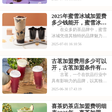
得了无数消费者的喜爱。每一
款茶饮都经过精心研发，选用
2025年蜜雪冰城加盟费
优质茶叶和新鲜食材，搭配独
特的配方，呈现出浓郁的茶香
多少钱能开，蜜雪冰城
和丰富的口感。让我
加盟条件有哪些需要了
在众多奶茶品牌中，蜜雪
解
冰城凭借其独特的品牌魅力脱
颖而出。它赢得了广大消费者
2025-07-01 16:10:56
的认可。加盟蜜雪冰城，就是
借助这一强大的品牌力量，为
古茗加盟费用多少可以
自己的店铺注入活力。品牌效
应不仅能吸引更多的顾客，还
开，古茗加盟条件有哪
能提升店铺的知名度
些内容
古茗，一个在饮品行业中
具有影响力的品牌，以其独特
的品牌理念和卓越的产品品
2025-06-30 17:43:19
质，赢得了消费者的青睐。古
茗倡导健康、时尚的生活方
喜茶奶茶店加盟费明细
式，其产品系列丰富多样，既