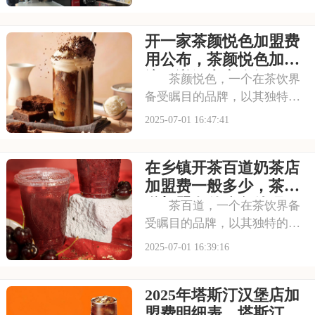
重购物的便捷性和舒适性。711
正是顺应这一趋势，凭借其广
开一家茶颜悦色加盟费
泛的门店网络和丰富的商品种
类，赢得了市场的认可。每一
用公布，茶颜悦色加盟
间711店铺都
流程详解内容介绍
茶颜悦色，一个在茶饮界
备受瞩目的品牌，以其独特的
中式茶饮风格和深厚的文化底
2025-07-01 16:47:41
蕴，吸引了无数消费者。走进
茶颜悦色的店铺，那古色古香
在乡镇开茶百道奶茶店
的装修风格和温馨的氛围让人
仿佛穿越时空，感受到浓厚的
加盟费一般多少，茶百
茶文化。每一款茶饮
道加盟有什么条件吗
茶百道，一个在茶饮界备
受瞩目的品牌，以其独特的中
式茶饮风格和深厚的文化底
2025-07-01 16:39:16
蕴，吸引了无数消费者。走进
茶百道的店铺，那古色古香的
2025年塔斯汀汉堡店加
装修风格和温馨的氛围让人仿
佛穿越时空，感受到浓厚的茶
盟费明细表，塔斯汀加