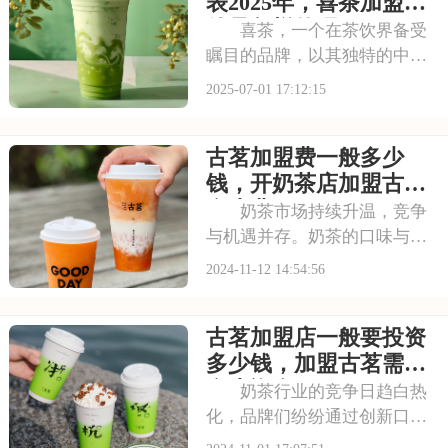
有传统的奶茶系列，又有创新
表2025年，喜茶加盟条
的水果茶、气泡水等系列
件是怎样的呢
喜茶，一个在茶饮界备受
瞩目的品牌，以其独特的中式
茶饮风格和深厚的文化底蕴，
2025-07-01 17:12:15
吸引了无数消费者。走进喜茶
的店铺，那古色古香的装修风
古茗加盟费一般多少
格和温馨的氛围让人仿佛穿越
时空，感受到浓厚的茶文化。
钱，开奶茶店加盟古茗
每一款茶饮都选用上
多少费用
奶茶市场持续升温，竞争
与机遇并存。奶茶的口味与风
格日新月异，成为年轻人社交
2024-11-12 14:54:56
的新宠。古茗，凭借其深厚的
品牌底蕴和精湛的制作工艺，
古茗加盟店一般要投资
脱颖而出。品牌强调茶饮的文
化内涵，每一款饮品都承载着
多少钱，加盟古茗需要
故事与情感。加盟古
多少资金
奶茶行业的竞争日趋白热
化，品牌们纷纷通过创新口味
和提升服务质量来争夺市场份