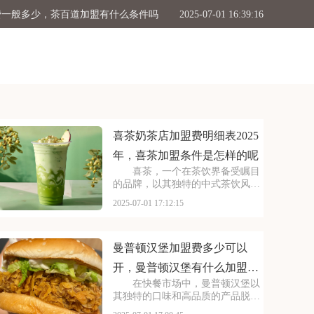
费一般多少，茶百道加盟有什么条件吗
2025-07-01 16:39:16
表2025年，喜茶加盟条件是怎样的呢
2025-07-01 17:12:15
喜茶奶茶店加盟费明细表2025
年，喜茶加盟条件是怎样的呢
喜茶，一个在茶饮界备受瞩目
的品牌，以其独特的中式茶饮风格
和深厚的文化底蕴，吸引了无数消
2025-07-01 17:12:15
费者。走进喜茶的店铺，那古色古
香的装修风格和温馨的氛围让人仿
佛穿越时空，感受到浓厚的茶文
化。每一款茶饮都选用上
曼普顿汉堡加盟费多少可以
开，曼普顿汉堡有什么加盟条
在快餐市场中，曼普顿汉堡以
件呀
其独特的口味和高品质的产品脱颖
而出，成为众多消费者心目中的选