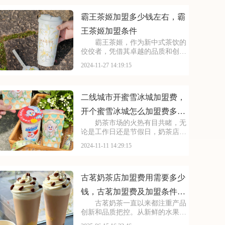
件，这是创业规划中的重要一环。
接下来看到的这些就是最近
霸王茶姬加盟多少钱左右，霸
王茶姬加盟条件
霸王茶姬，作为新中式茶饮的
佼佼者，凭借其卓越的品质和创新
的口感，赢得了消费者的广泛好
2024-11-27 14:19:15
评。对于想要加盟的创业者来说，
明确加盟费用和条件，是制定合理
创业计划、确保投资回报的重要一
步。接下来看到的这些就
二线城市开蜜雪冰城加盟费，
开个蜜雪冰城怎么加盟费多少
奶茶市场的火热有目共睹，无
钱
论是工作日还是节假日，奶茶店前
总是人头攒动。这一趋势反映出奶
2024-11-11 14:29:15
茶已深深融入人们的日常生活。蜜
雪冰城凭借其对市场趋势的敏锐洞
察，不断推陈出新，打造了一系列
深受消费者喜爱的饮品
古茗奶茶店加盟费用需要多少
钱，古茗加盟费及加盟条件有
古茗奶茶一直以来都注重产品
哪些
创新和品质把控。从新鲜的水果采
摘，到高品质的茶叶选用，每一个