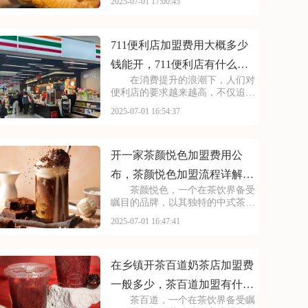
2025-07-01 17:00:45
择。走进曼普顿汉堡店，那浓郁的
烤肉香气扑鼻而来，让人垂涎欲
滴。每一款汉堡都选用上等的食
材，搭配新鲜的蔬菜和秘制
711便利店加盟费用大概多少
钱能开，711便利店有什么加
在消费提升的浪潮下，人们对
盟条件要求吗
便利店的要求越来越高，不仅追求
商品的丰富性，更注重购物的便捷
2025-07-01 16:54:37
性和舒适性。711正是顺应这一趋
势，凭借其广泛的门店网络和丰富
的商品种类，赢得了市场的认可。
每一间711店铺都
开一家茶颜悦色加盟费用公
布，茶颜悦色加盟流程详解内
茶颜悦色，一个在茶饮界备受
容介绍
瞩目的品牌，以其独特的中式茶饮
风格和深厚的文化底蕴，吸引了无
2025-07-01 16:47:41
数消费者。走进茶颜悦色的店铺，
那古色古香的装修风格和温馨的氛
围让人仿佛穿越时空，感受到浓厚
的茶文化。每一款茶饮
在乡镇开茶百道奶茶店加盟费
一般多少，茶百道加盟有什么
茶百道，一个在茶饮界备受瞩
条件吗