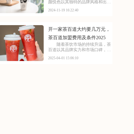
颜悦色以其独特的品牌风格和出色
的市场表现，吸引了众多创业者的
2024-11-19 16:22:40
目光。对于有意加盟的创业者来
说，首要任务是全面掌握茶颜悦色
的加盟费用及条件，以便顺利展开
合作。接下来，就是大家
开一家茶百道大约要几万元，
茶百道加盟费用及条件2025
随着茶饮市场的持续升温，茶
百道以其品牌实力和市场口碑，成
为了众多创业者的优选加盟品牌。
2025-04-01 15:06:10
想要加入茶百道的大家庭，掌握其
加盟费及加盟条件是关键。以下内
容将为您详细介绍茶百道的加盟相
关信息，帮助您全面了