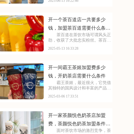
2025-06-15 16:22:46
环节都严格把关。其独特的制作工
艺和丰富的口味选择，满足了不同
消费者的需求。接下来我将介绍古
茗奶茶店加盟费用需要
开一个茶百道店一共要多少
钱，加盟茶百道需要什么条件
茶百道在茶饮市场可谓风头正
和费用
劲，收获了大批忠实粉丝。茶百道
品牌不断推陈出新，紧跟时尚潮
2025-05-13 16:33:28
流，满足消费者多样化的口味需
求。面对这样一个备受青睐的品
牌，不少人好奇加盟茶百道究竟需
要多少费用。下面是开一个茶
开一间霸王茶姬加盟费多少
钱，开奶茶店需要什么条件
霸王茶姬，最近很火，它凭借
其独特的国风设计和丰富的产品
线，赢得了市场的认可。霸王茶姬
2025-03-06 17:33:51
注重品质与服务，致力于为消费者
提供高品质的茶饮体验。那么，想
要加盟霸王茶姬，需要投入多少费
用呢？下面就来详细了解
开一家茶颜悦色奶茶店加盟
费，茶颜悦色奶茶加盟条件和
面对茶饮市场的激烈竞争，茶
费用