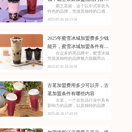
霸王茶姬，这个以中式茶饮为
览
特色的品牌，凭借其独特的口感和
深厚的文化底蕴，赢得了无数消费
2025-07-01 16:15:56
者的喜爱。每一款茶饮都经过精心
研发，选用优质茶叶和新鲜食材，
搭配独特的配方，呈现出浓郁的茶
香和丰富的口感。让我
2025年蜜雪冰城加盟费多少钱
能开，蜜雪冰城加盟条件有哪
在众多奶茶品牌中，蜜雪冰城
些需要了解
凭借其独特的品牌魅力脱颖而出。
它赢得了广大消费者的认可。加盟
2025-07-01 16:10:56
蜜雪冰城，就是借助这一强大的品
牌力量，为自己的店铺注入活力。
品牌效应不仅能吸引更多的顾客，
还能提升店铺的知名度
古茗加盟费用多少可以开，古
茗加盟条件有哪些内容
古茗，一个在饮品行业中具有
影响力的品牌，以其独特的品牌理
念和卓越的产品品质，赢得了消费
2025-06-30 17:43:19
者的青睐。古茗倡导健康、时尚的
生活方式，其产品系列丰富多样，
既有传统的奶茶系列，又有创新的