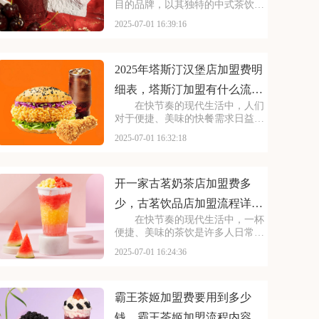
目的品牌，以其独特的中式茶饮风
格和深厚的文化底蕴，吸引了无数
2025-07-01 16:39:16
消费者。走进茶百道的店铺，那古
色古香的装修风格和温馨的氛围让
人仿佛穿越时空，感受到浓厚的茶
文化。每一款茶饮都选
2025年塔斯汀汉堡店加盟费明
细表，塔斯汀加盟有什么流程
在快节奏的现代生活中，人们
及条件呢
对于便捷、美味的快餐需求日益增
长。塔斯汀汉堡以其独特的品牌魅
2025-07-01 16:32:18
力和卓越的产品品质，成为了众多
创业者眼中的热门加盟项目。塔斯
汀的汉堡系列丰富多样，既有经典
的牛肉汉堡，又有创新
开一家古茗奶茶店加盟费多
少，古茗饮品店加盟流程详细
在快节奏的现代生活中，一杯
表
便捷、美味的茶饮是许多人日常的
必需品。古茗以其独特的口味和高
2025-07-01 16:24:36
品质的产品，成为了众多消费者心
目中的选择。走进古茗的店铺，那
浓郁的茶香与清新的果香交织，让
人瞬间放松身心。那么
霸王茶姬加盟费要用到多少
钱，霸王茶姬加盟流程内容概