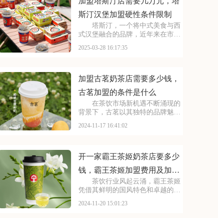
水果茶、气泡水等系列
加盟塔斯汀店需要几万元，塔
斯汀汉堡加盟硬性条件限制
塔斯汀，一个将中式美食与西
式汉堡融合的品牌，近年来在市场
上备受瞩目。许多有意向加盟的投
2025-03-28 16:17:35
资者都关心一个问题：塔斯汀的加
盟费用是多少？以下是加盟塔斯汀
店需要几万元，塔斯汀汉堡加盟硬
性条件限制的具体分析
加盟古茗奶茶店需要多少钱，
古茗加盟的条件是什么
在茶饮市场新机遇不断涌现的
背景下，古茗以其独特的品牌魅力
和卓越的产品质量，成为了众多创
2024-11-17 16:41:02
业者的优选。对于有意加盟的创业
者来说，古茗的加盟费用成为了他
们考量因素之一。了解古茗的加盟
费用，有助于创业者更
开一家霸王茶姬奶茶店要多少
钱，霸王茶姬加盟费用及加盟
茶饮行业风起云涌，霸王茶姬
条件
凭借其鲜明的国风特色和卓越的产
品质量，赢得了广大消费者的喜
2024-11-20 15:01:23
爱。想加盟霸王茶姬的创业者，必
须首先了解其加盟费用和加盟条